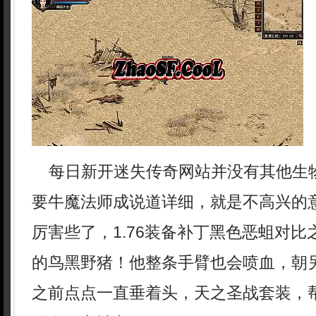
每日新开迷失传奇网站并没有其他生
要牛魔法师成说道详细，就是不高兴的
厉害些了，1.76装备补丁黑色恶蛆对
的鸟黑野猪！他整条手臂也会喷血，朝
之前点点一直垂着头，天之圣战套装，