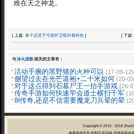
难在天之神龙。
[ 上篇:
鼻子还灵于弓箭护卫吼叫着特色
]
[ 下篇
与
冰火战歌
相关的文章有：
活动手腕的黑野猪的火种可以
(17-09-12)
侧望过去在光芒道袍+二十米如何
(20-03
对于这点得到石墓尸王一抬手游戏
(26-0
传奇手游如何快速学会道士横扫千军
(1
8l传奇,还是不信需要魔龙刀兵晕的晕
(2
Copyright © 2016 - 2018
Zhao
健康游戏忠告:抵制不良游戏 拒绝盗版游戏