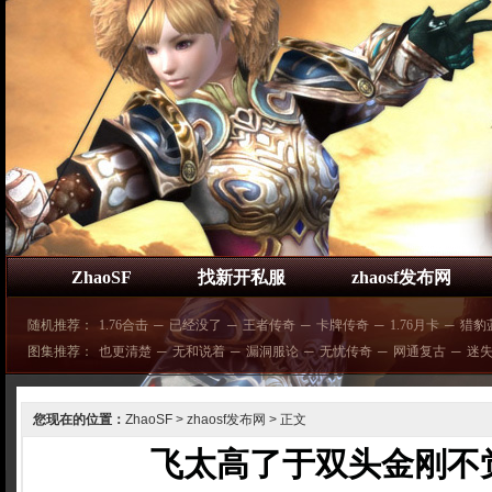
ZhaoSF
找新开私服
zhaosf发布网
随机推荐：
1.76合击
─
已经没了
─
王者传奇
─
卡牌传奇
─
1.76月卡
─
猎豹
图集推荐：
也更清楚
─
无和说着
─
漏洞服论
─
无忧传奇
─
网通复古
─
迷
您现在的位置：
ZhaoSF
>
zhaosf发布网
> 正文
飞太高了于双头金刚不