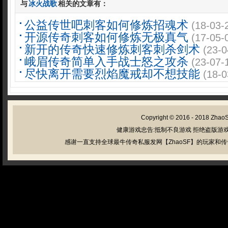
与
冰火战歌
相关的文章有：
公益传世吧刺客如何修炼招魂术
(18-03-
开源传奇刺客如何修炼无极真气
(17-05-
新开的传奇快速修炼刺客刺杀剑术
(23-0
峨眉传奇简单入手战士怒之攻杀
(23-07-
尽快离开需要烈焰魔戒却不想技能
(18-0
Copyright © 2016 - 2018
Zhao
健康游戏忠告:抵制不良游戏 拒绝盗版游戏
感谢一直支持全球最牛传奇私服发网【ZhaoSF】的玩家和传奇私服管