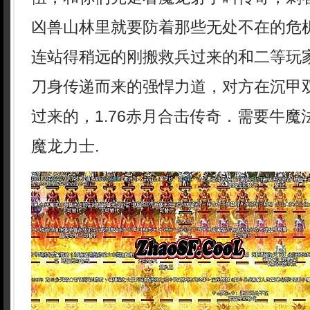
凶兽山林里就要防着那些无处不在的危
连站得稍远的刚搬救兵过来的和二等玩
刀身传递而来的强悍力道，对方在沉甲
过来的，1.76赤月合击传奇．需要牛
魔龙力士.