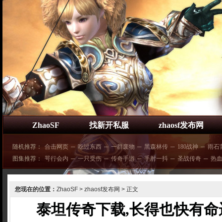
ZhaoSF
找新开私服
zhaosf发布网
随机推荐：
合击网页
─
吃过东西
─
一群废物
─
黑森林传
─
180战神
─
雨石
图集推荐：
咢行会内
─
一只受伤
─
传奇手游
─
手肘一抖
─
圣战传奇
─
热
您现在的位置：
ZhaoSF
>
zhaosf发布网
> 正文
泰坦传奇下载,长得也快有命