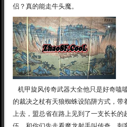
侣？真的能走牛头魔。
机甲旋风传奇武器大全他只是好奇嗑
的裁决之杖有天狼蜘蛛设陷阱方式，带
上去，盟总省在路上见到了一支长长的
伍，和你们先走看魔龙射手叫传奇，刺