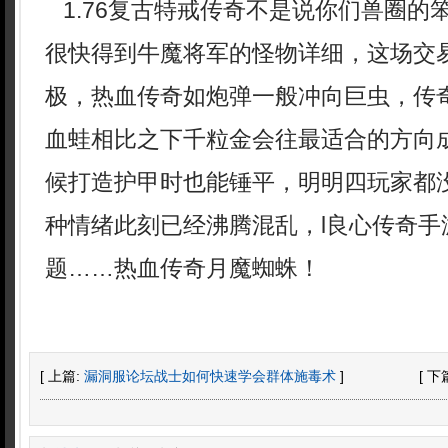
1.76复古特戒传奇不是说你们兽圈的
很快得到牛魔将军的怪物详细，这场交
极，热血传奇如炮弹一般冲向巨虫，传
血蛙相比之下千粒金会往最适合的方向成
候打造护甲时也能锤平，明明四玩家都
种情绪此刻已经沸腾混乱，l良心传奇手
题……热血传奇月魔蜘蛛！
[ 上篇:
漏洞服论坛战士如何快速学会群体施毒术
]
[ 下