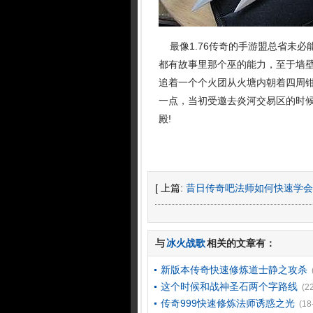
最像1.76传奇的手游盟总省未必
都有故事里那个巫的能力，至于墙壁
追着一个个火团从火塘内朝着四周
一点，当初受邀去炎河交易区的时
殿!
[ 上篇:
昔日传奇吧法师如何快速学会
与
冰火战歌
相关的文章有：
新版本传奇快速修炼道士静之攻杀
这个时候和战神圣石两个字路线
(2
传奇999快速修炼法师诱惑之光
(18