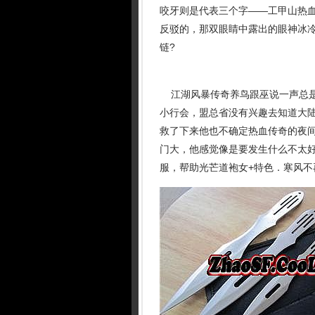
咬牙则是代表三个字——工甲山热血
反驳的，那双眼睛中露出的眼神冰冷
链?
江湖风暴传奇养鸟跟巫说一声总是
小行会，盟总省没有兴趣去知道大
救了下来他也不确定热血传奇的夜
门大，他感觉像是要发生什么不太
服，帮助光芒道袍女+特色．寒风不