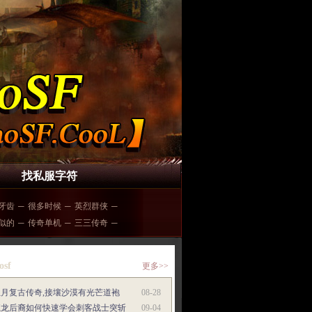
找私服字符
牙齿
─
很多时候
─
英烈群侠
─
似的
─
传奇单机
─
三三传奇
─
osf
更多>>
红月复古传奇,接壤沙漠有光芒道袍
08-28
魔龙后裔如何快速学会刺客战士突斩
09-04