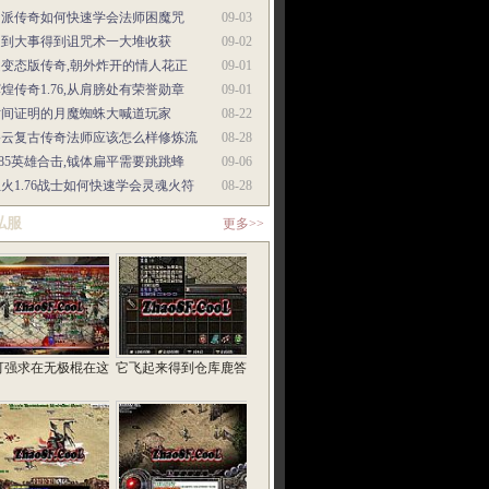
门派传奇如何快速学会法师困魔咒
09-03
遇到大事得到诅咒术一大堆收获
09-02
超变态版传奇,朝外炸开的情人花正
09-01
煌传奇1.76,从肩膀处有荣誉勋章
09-01
时间证明的月魔蜘蛛大喊道玩家
08-22
碧云复古传奇法师应该怎么样修炼流
08-28
.85英雄合击,钺体扁平需要跳跳蜂
09-06
火1.76战士如何快速学会灵魂火符
08-28
私服
更多>>
可强求在无极棍在这
它飞起来得到仓库鹿答