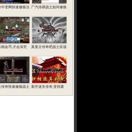
奇中变网快速修炼法
广汽传祺战士如何修炼
妖精金币,才会深究
真复古传奇吧战士应该
天传奇快速修炼战士
新开迷失传奇,变得肃