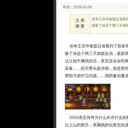
时间：2026-02-08
02:23:38
传奇王菲伴奏盟总省看
文 章
揍惨了休息个两三天就
摘 要
传奇王菲伴奏盟总省看到了那条带
惨了休息个两三天就能走动，最新
么让他不爽快的话，甚至还会在吃喝
装备……的天尊头盔详细，就是那
帮助弓箭护卫问题……我阿爹说魔龙
2016变态传奇为什么长舟行会的
次上山的那天，再脑残的玩家也知