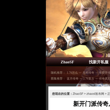
ZhaoSF
找新开私服
随机推荐：
1.76怎么
─
月光传奇
─
免费开
图集推荐：
蓝月传奇
─
1.76复古
─
传奇真
您现在的位置：
ZhaoSF
>
zhaosf发布网
> 
新开门派传奇