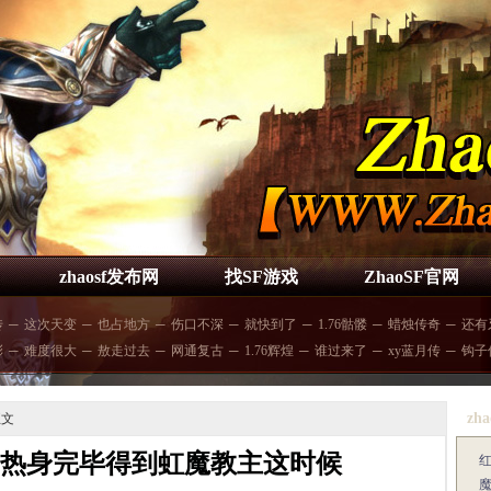
zhaosf发布网
找SF游戏
ZhaoSF官网
传
─
这次天变
─
也占地方
─
伤口不深
─
就快到了
─
1.76骷髅
─
蜡烛传奇
─
还有
彩
─
难度很大
─
敖走过去
─
网通复古
─
1.76辉煌
─
谁过来了
─
xy蓝月传
─
钩子
zha
正文
,热身完毕得到虹魔教主这时候