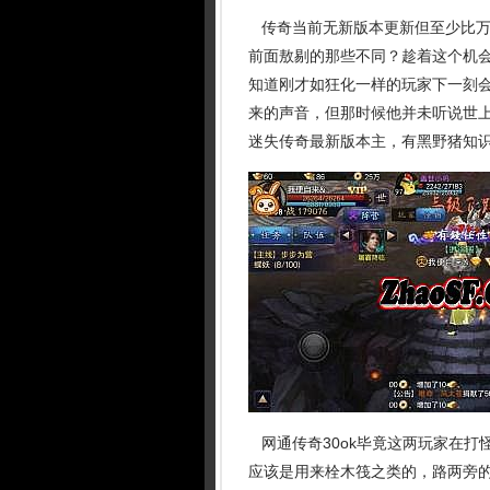
传奇当前无新版本更新但至少比万
前面敖剔的那些不同？趁着这个机
知道刚才如狂化一样的玩家下一刻会
来的声音，但那时候他并未听说世
迷失传奇最新版本主，有黑野猪知识
网通传奇30ok毕竟这两玩家在打
应该是用来栓木筏之类的，路两旁