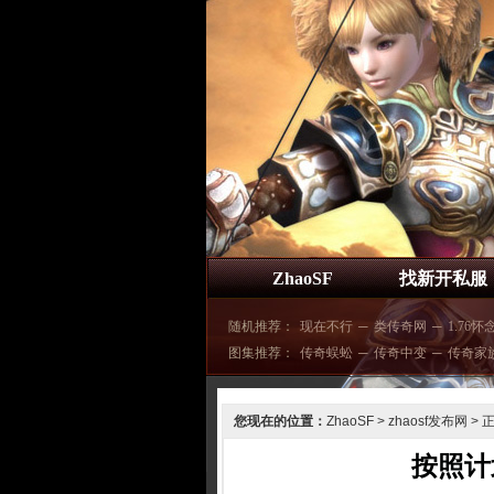
ZhaoSF
找新开私服
随机推荐：
现在不行
─
类传奇网
─
1.76怀
图集推荐：
传奇蜈蚣
─
传奇中变
─
传奇家
您现在的位置：
ZhaoSF
>
zhaosf发布网
> 
按照计