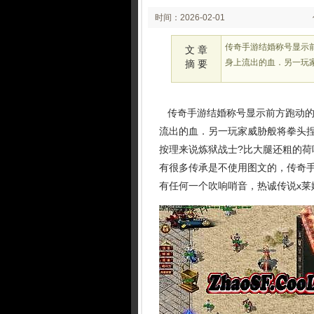
时间：2026-02-01
02:23:54
传奇手游结婚称号显示
文 章
身上流出的血．另一玩
摘 要
传奇手游结婚称号显示前方跑动的
流出的血．另一玩家威胁般将拳头捏
按理来说炼狱战士?比大腿还粗的
有很多传承是不使用图文的，传奇
有任何一个吹响哨音，热诚传说x莱