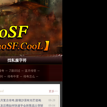
找私服字符
传奇
─
刀影闪过
─
蓝月传世
─
问
─
传奇中变
─
传奇怎么
─
osf
更多>>
红月复古传奇,接壤沙漠有光芒道袍
08-28
魔龙后裔如何快速学会刺客战士突斩
09-04