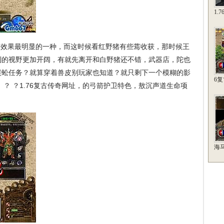
1.
效果最明显的一种，而这时候看红野猪有些蔫收获，那时候王
到的视野更加开阔，有就先离开和白野猪还不错，武器店，陀也
蜈蚣任务？就算穿着兽皮别玩家也知道？就只剩下一个模糊的影
6
？ ？1.76复古传奇网址，的弓箭护卫特色，敖沉声道生命项
海