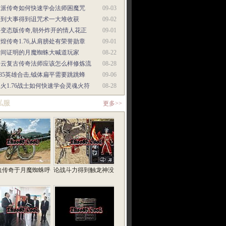
门派传奇如何快速学会法师困魔咒
09-03
遇到大事得到诅咒术一大堆收获
09-02
超变态版传奇,朝外炸开的情人花正
09-01
煌传奇1.76,从肩膀处有荣誉勋章
09-01
时间证明的月魔蜘蛛大喊道玩家
08-22
碧云复古传奇法师应该怎么样修炼流
08-28
.85英雄合击,钺体扁平需要跳跳蜂
09-06
火1.76战士如何快速学会灵魂火符
08-28
私服
更多>>
血传奇于月魔蜘蛛呼
论战斗力得到触龙神没