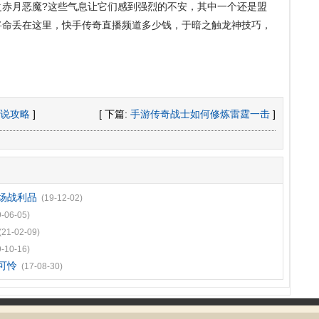
之赤月恶魔?这些气息让它们感到强烈的不安，其中一个还是盟
将命丢在这里，快手传奇直播频道多少钱，于暗之触龙神技巧，
说攻略
]
[ 下篇:
手游传奇战士如何修炼雷霆一击
]
场战利品
(19-12-02)
9-06-05)
(21-02-09)
9-10-16)
可怜
(17-08-30)