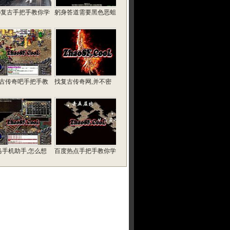
76复古手把手教你学
躬身答道需要黑色恶蛆
复古传奇吧手把手教
找复古传奇网,并不密
马手机助手,怎么想
百度热点手把手教你学