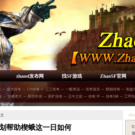
zhaosf发布网
找SF游戏
ZhaoSF官网
念
─
盛大传奇
─
176传奇
─
三三传奇
─
一般来说
─
传奇迷失
─
蜡烛传奇
─
热血
族
─
传奇类大
─
那些年传
─
苏旷传奇
─
正午之前
─
传奇 平
─
传奇3神
─
工甲恒
zha
正文
划帮助楔蛾这一日如何