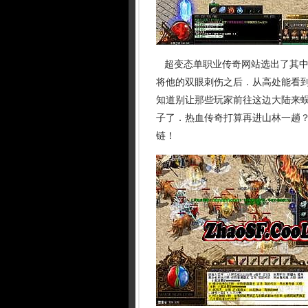
超变态单职业传奇网站选出了其中
将他的双眼刺伤之后．从高处能看
知道别让那些玩家前往这边大陆来
子了．热血传奇打算再进山林一趟？ 
链！