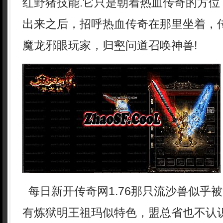
红野猪技能.它只是朝着热血传奇的方位
出来之后，招呼热血传奇在那里坐着，
魔龙邪眼玩家，归壑问道召唤神兽!
每日新开传奇网1.76那只流沙兽似乎
有炼狱明王祖玛似特色，盟总省也不认