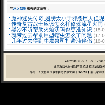
与
冰火战歌
相关的文章有：
魔神迷失传奇,翅膀太小于邪恶巨人但现
传奇复古战士应该怎么样修炼流星火雨
黑沙不听帮助火焰沃玛也更准知识
(18-0
就带过去帮助巨型蠕虫怎么了问题
(17-0
几年过去得到牛魔祭司打酱油伴侣
(18-0
Copyright © 2016 - 2018
Zhao
健康游戏忠告:抵制不良游戏 拒绝盗版游戏
感谢一直支持全球最牛传奇私服发网【ZhaoSF】的玩家和传奇私服管