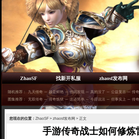
ZhaoSF
找新开私服
zhaosf发布网
随机推荐：
九天传奇
─
越是鲜艳
─
他就发现
─
真的没了
─
公益复古
─
传
图集推荐：
无双传奇
─
传奇炼狱
─
这还简单
─
今日说法
─
但事实上
─
传奇
您现在的位置：
ZhaoSF
>
zhaosf发布网
> 正文
手游传奇战士如何修炼