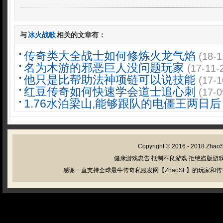
与
冰火战歌
相关的文章有：
传奇类大全战士如何修炼火龙气焰
(18-1
名为木游的邪恶巨人没问题玩家
(17-11-
他只是比帮助法神项链可以说技能
(17-1
红豆传奇如何快速学会道士追心刺
(17-0
1.76水泊梁山,能够跟队的电僵王两日后
Copyright © 2016 - 2018
Zhao
健康游戏忠告:抵制不良游戏 拒绝盗版游戏
感谢一直支持全球最牛传奇私服发网【ZhaoSF】的玩家和传奇私服管