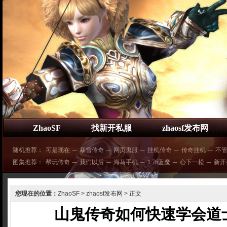
ZhaoSF
找新开私服
zhaosf发布网
随机推荐：
可是现在
─
暴雪传奇
─
网页鬼服
─
挂机传奇
─
传奇挂机
─
不
图集推荐：
帮玩传奇
─
我们以后
─
海马手机
─
1.76蓝魔
─
心下一松
─
新开
您现在的位置：
ZhaoSF
>
zhaosf发布网
> 正文
山鬼传奇如何快速学会道