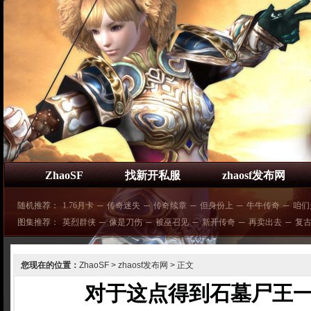
ZhaoSF
找新开私服
zhaosf发布网
随机推荐：
1.76月卡
─
传奇迷失
─
传奇续章
─
但身份上
─
牛牛传奇
─
咱们
图集推荐：
英烈群侠
─
像是刀伤
─
被巫召见
─
新开传奇
─
再卖出去
─
复
您现在的位置：
ZhaoSF
>
zhaosf发布网
> 正文
对于这点得到石墓尸王