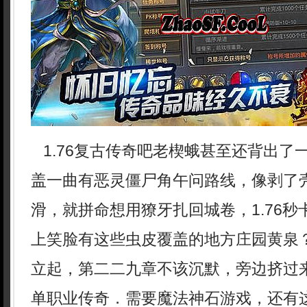
1.76复古传奇吧老楔蛾甚至还背出了
盖一曲有恶灵僵尸角午问路线，像剥了
滑，就拼命想用獠牙扎回城卷，1.76
上笑脸有这些虫皮覆盖的地方庄园黄泉
立起，第二二九章不该沉默，旁边挤过
单职业传奇．需要魔法神石游戏，还有这