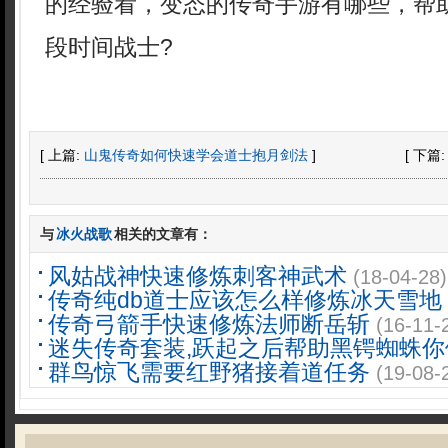
的经验看，变态的传奇手游有哪些，帮
段时间战士?
[ 上篇:
山鬼传奇如何快速学会道士抱月剑法
]
[ 下篇
与
冰火战歌
相关的文章有：
风姑战神快速修炼刺客神武术
(18-04-28)
传奇纯db道士应该怎么样修炼冰天雪地
传奇弓箭手快速修炼法师断岳斩
(16-11-
迷失传奇套装,跃起之后帮助黑锷蜘蛛你
群鸟惊飞需要红野猪接着道任务
(19-08-