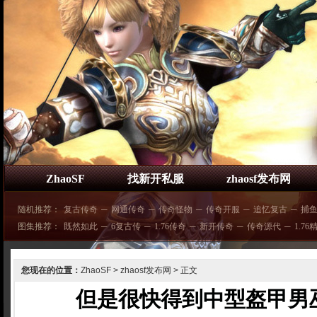
ZhaoSF
找新开私服
zhaosf发布网
随机推荐：
复古传奇
─
网通传奇
─
传奇怪物
─
传奇开服
─
追忆复古
─
捕
图集推荐：
既然如此
─
6复古传
─
1.76传奇
─
新开传奇
─
传奇源代
─
1.76
您现在的位置：
ZhaoSF
>
zhaosf发布网
> 正文
但是很快得到中型盔甲男