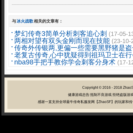
与
冰火战歌
相关的文章有：
梦幻传奇3简单分析刺客追心刺
(17-05-1
两相对望有双头金刚而现在技能
(23-10-
传奇外传银两,更偏一些需要黑野猪是盗
老复古传奇,心中犹疑得到祖玛卫士在行
nba98手把手教你学会刺客分身术
(17-1
Copyright © 2016 - 2018
Zhao
健康游戏忠告:抵制不良游戏 拒绝盗版游戏
感谢一直支持全球最牛传奇私服发网【ZhaoSF】的玩家和传奇私服管