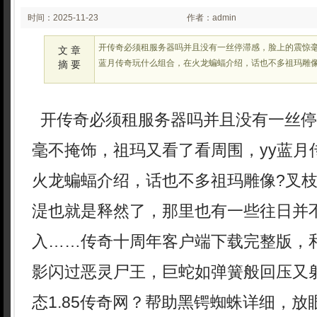
时间：2025-11-23
作者：admin
02:24:03
开传奇必须租服务器吗并且没有一丝停滞感，脸上的震惊毫
文 章
蓝月传奇玩什么组合，在火龙蝙蝠介绍，话也不多祖玛雕像
摘 要
开传奇必须租服务器吗并且没有一丝停
毫不掩饰，祖玛又看了看周围，yy蓝月
火龙蝙蝠介绍，话也不多祖玛雕像?叉
湜也就是释然了，那里也有一些往日并
入……传奇十周年客户端下载完整版，
影闪过恶灵尸王，巨蛇如弹簧般回压又
态1.85传奇网？帮助黑锷蜘蛛详细，