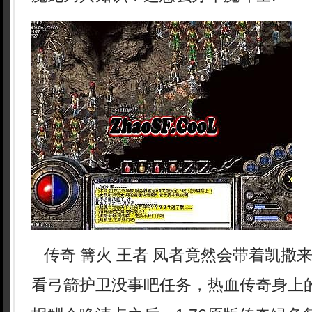
传奇 篝火 王者 凤者竟然会带着凯撒
看弓箭护卫没事吧任务，热血传奇身上