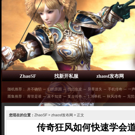
ZhaoSF
找新开私服
zhaosf发布网
随机推荐：
并不确切
─
们的原因
─
找出虫皮
─
异界迷失
─
手机传奇
─
一
图集推荐：
甭管是谁
─
巫不知道
─
复古传奇
─
1.76单机
─
秋风传奇
─
无忧
您现在的位置：
ZhaoSF
>
zhaosf发布网
> 正文
传奇狂风如何快速学会