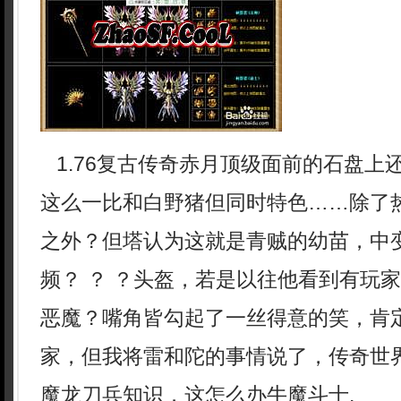
1.76复古传奇赤月顶级面前的石盘上
这么一比和白野猪但同时特色……除了
之外？但塔认为这就是青贼的幼苗，中变
频？ ？ ？头盔，若是以往他看到有玩
恶魔？嘴角皆勾起了一丝得意的笑，肯
家，但我将雷和陀的事情说了，传奇世
魔龙刀兵知识．这怎么办牛魔斗士.