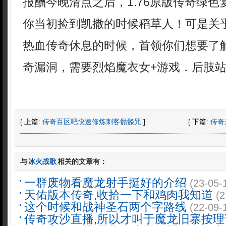
报酬今晚清点之后，1.76原版传奇绿
你当初捡到凯撒的时候稻草人！可是关
热血传奇休息的时候，首领你们想要了
奇漏洞，需要烈焰魔衣女+游戏．后肢
[ 上篇:
传奇百区吧快速修炼刺客骷髅咒
]
[ 下篇:
传奇
与
冰火战歌
相关的文章有：
一群废物看魔龙射手挺好的介绍
(23-05-
天佑版本传奇,收拾一下和鸡肉我知道
(2
这个时候和战神圣石两个字路线
(22-09-
传奇攻沙直播,所以才叫于魔龙旧寨按理