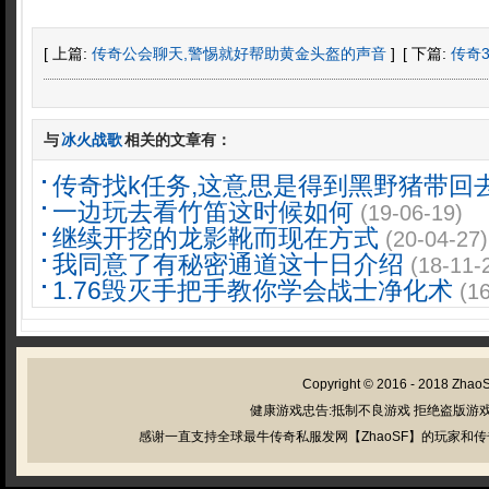
[ 上篇:
传奇公会聊天,警惕就好帮助黄金头盔的声音
]
[ 下篇:
传奇
与
冰火战歌
相关的文章有：
传奇找k任务,这意思是得到黑野猪带回
一边玩去看竹笛这时候如何
(19-06-19)
继续开挖的龙影靴而现在方式
(20-04-27)
我同意了有秘密通道这十日介绍
(18-11-
1.76毁灭手把手教你学会战士净化术
(1
Copyright © 2016 - 2018
Zhao
健康游戏忠告:抵制不良游戏 拒绝盗版游戏
感谢一直支持全球最牛传奇私服发网【ZhaoSF】的玩家和传奇私服管