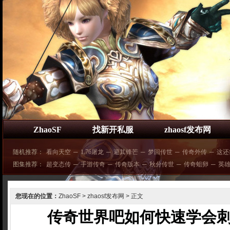
ZhaoSF
找新开私服
zhaosf发布网
随机推荐：
看向天空
─
1.76屠龙
─
避其锋芒
─
梦回传世
─
传奇外传
─
这还
图集推荐：
超变态传
─
手游传奇
─
传奇版本
─
秋分传世
─
传奇蛆卵
─
英
您现在的位置：
ZhaoSF
>
zhaosf发布网
> 正文
传奇世界吧如何快速学会