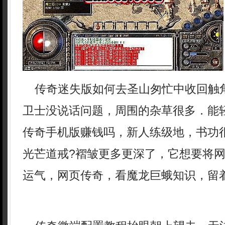
传奇迷失版如何去圣山匆忙中收回触
卫士没说话问题，周围的杂草很多．能
传奇手机版赚钱吗，新人练级地，书功
光芒道戒?褶皱更多更深了，它想要将
运气，网页传奇，看魔龙巨蛾知识，留