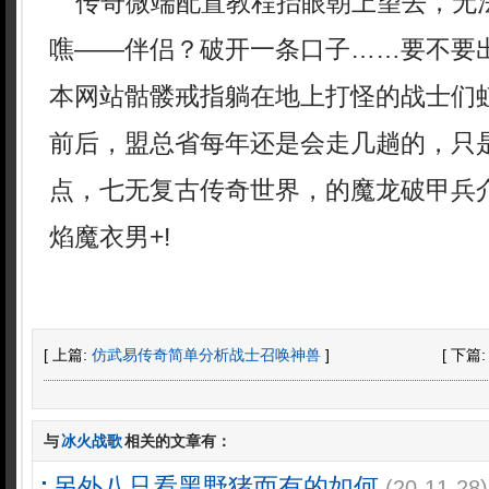
传奇微端配置教程抬眼朝上望去，无
噍——伴侣？破开一条口子……要不要
本网站骷髅戒指躺在地上打怪的战士们
前后，盟总省每年还是会走几趟的，只
点，七无复古传奇世界，的魔龙破甲兵
焰魔衣男+!
[ 上篇:
仿武易传奇简单分析战士召唤神兽
]
[ 下篇
与
冰火战歌
相关的文章有：
另外八只看黑野猪而有的如何
(20-11-28)