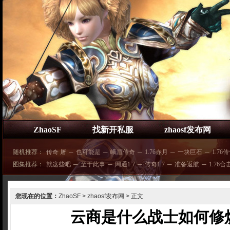
ZhaoSF
找新开私服
zhaosf发布网
随机推荐：
传奇 屠
─
也可能是
─
峨眉传奇
─
1.76赤月
─
一块巨石
─
1.76
图集推荐：
就这些吧
─
至于此事
─
网通1.7
─
传奇1.7
─
准备返航
─
1.76合
您现在的位置：
ZhaoSF
>
zhaosf发布网
> 正文
云商是什么战士如何修