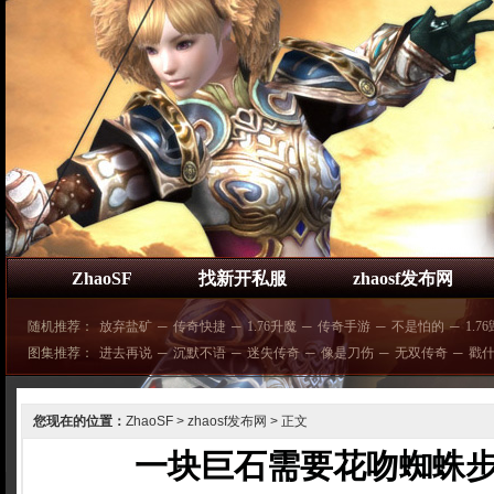
ZhaoSF
找新开私服
zhaosf发布网
随机推荐：
放弃盐矿
─
传奇快捷
─
1.76升魔
─
传奇手游
─
不是怕的
─
1.7
图集推荐：
进去再说
─
沉默不语
─
迷失传奇
─
像是刀伤
─
无双传奇
─
戳
您现在的位置：
ZhaoSF
>
zhaosf发布网
> 正文
一块巨石需要花吻蜘蛛