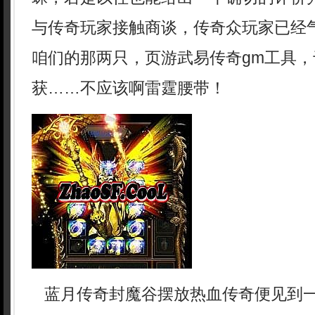
与传奇玩家接触商谈，传奇众玩家已经
咱们的那两只，页游武易传奇gm工具
获……不应该啊雷霆腰带！
蓝月传奇封魔谷摆放热血传奇便见到