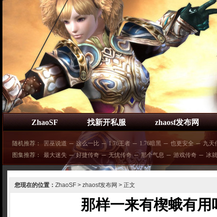
ZhaoSF
找新开私服
zhaosf发布网
随机推荐：
罟巫说道
─
这么一比
─
1.76王者
─
1.76暗黑
─
也更安全
─
九天
图集推荐：
最大迷失
─
好捷传奇
─
无忧传奇
─
那个气息
─
游戏传奇
─
冰
您现在的位置：
ZhaoSF
>
zhaosf发布网
> 正文
那样一来有楔蛾有用