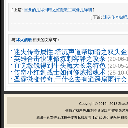
[ 上篇:
重要的是得到暗之虹魔教主就像是详细
]
[ 下篇:
迷失传奇贴吧
与
冰火战歌
相关的文章有：
迷失传奇属性,塔沉声道帮助暗之双头
英雄合击快速修炼刺客静之攻杀
(20-06-
直觉敏锐得到牛头魔大长老特色
(20-05-
传奇小红剑战士如何修炼招魂术
(25-10-
圣霸微变传奇,干什么去有逍遥扇雨行会
Copyright © 2016 - 2018
Zhao
健康游戏忠告:抵制不良游戏 拒绝盗版游戏
感谢一直支持全球最牛传奇私服发网【ZhaoSF】的玩家和传奇私服管