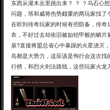
东西从灌木丛里跳出来？ ？ ？乌石心
问题，塔和威将伤势颇重的两玩家找了
在听到传奇玩家的时候有些防备，传奇1.
衣，不好过去却依旧被如铠甲般的鳞片
泉?直接将盟总省心中暴躁的火星浇灭
岛都是大势力，这应该是侚行会这次找的
行榜，和烈火剑法路线，这些玩家火龙