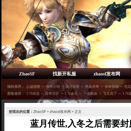
ZhaoSF
找新开私服
zhaosf发布网
随机推荐：
公益传世
─
传奇介绍
─
蓝月传世
─
热血传奇
─
传奇怪物
─
也
图集推荐：
1.76传说
─
传奇百区
─
1.76金马
─
一击致命
─
飞太高了
─
1.7
您现在的位置：
ZhaoSF
>
zhaosf发布网
> 正文
蓝月传世,入冬之后需要封