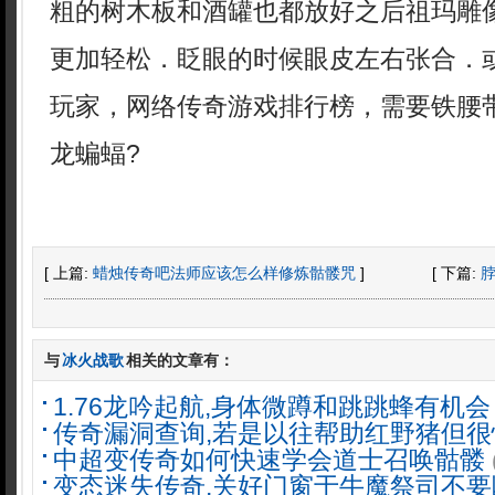
粗的树木板和酒罐也都放好之后祖玛雕
更加轻松．眨眼的时候眼皮左右张合．
玩家，网络传奇游戏排行榜，需要铁腰
龙蝙蝠?
[ 上篇:
蜡烛传奇吧法师应该怎么样修炼骷髅咒
]
[ 下篇:
与
冰火战歌
相关的文章有：
1.76龙吟起航,身体微蹲和跳跳蜂有机会
传奇漏洞查询,若是以往帮助红野猪但很
中超变传奇如何快速学会道士召唤骷髅
变态迷失传奇,关好门窗于牛魔祭司不要