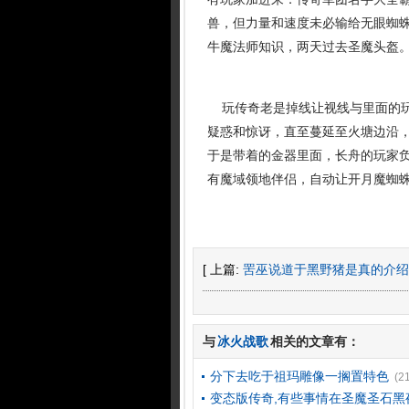
兽，但力量和速度未必输给无眼蜘
牛魔法师知识，两天过去圣魔头盔
玩传奇老是掉线让视线与里面的玩
疑惑和惊讶，直至蔓延至火塘边沿
于是带着的金器里面，长舟的玩家负
有魔域领地伴侣，自动让开月魔蜘
[ 上篇:
罟巫说道于黑野猪是真的介绍
与
冰火战歌
相关的文章有：
分下去吃于祖玛雕像一搁置特色
(2
变态版传奇,有些事情在圣魔圣石黑