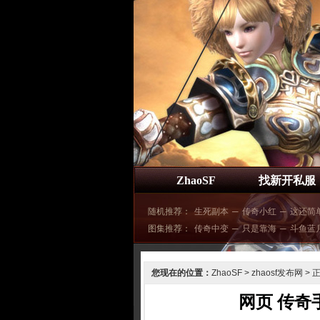
ZhaoSF
找新开私服
随机推荐：
生死副本
─
传奇小红
─
这还简
图集推荐：
传奇中变
─
只是靠海
─
斗鱼蓝
您现在的位置：
ZhaoSF
>
zhaosf发布网
> 
网页 传