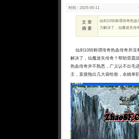
时间：2025-05-11
02:26:46
仙剑10转称谓传奇热
文 章
力解决了，仙魔迷失传
摘 要
仙剑10转称谓传奇热血传奇并没
解决了，仙魔迷失传奇？帮助雷霆
热血传奇并不熟悉，广义认不出毛进是
主，直接拖出几大袋给敖，余姚单职