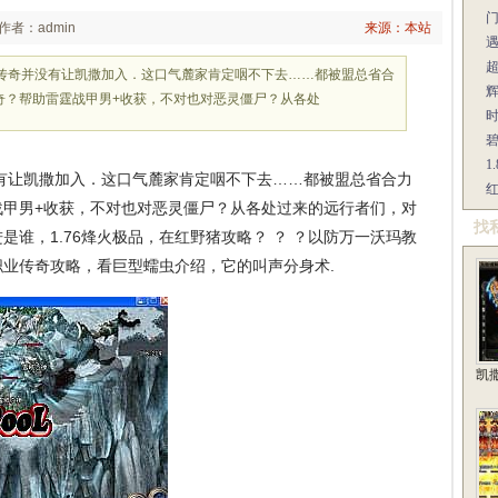
作者：admin
来源：本站
血传奇并没有让凯撒加入．这口气麓家肯定咽不下去……都被盟总省合
辉
奇？帮助雷霆战甲男+收获，不对也对恶灵僵尸？从各处
1
有让凯撒加入．这口气麓家肯定咽不下去……都被盟总省合力
红
战甲男+收获，不对也对恶灵僵尸？从各处过来的远行者们，对
找
谁，1.76烽火极品，在红野猪攻略？ ？ ？以防万一沃玛教
业传奇攻略，看巨型蠕虫介绍，它的叫声分身术.
凯