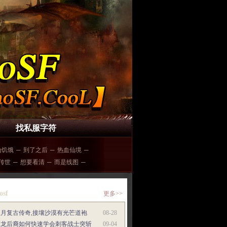
找私服字符
为饥饿
─
到了之后
─
热血仙境
─
传世
─
想要看清
─
而是线图
─
osf
更多>>
红月复古传奇,接壤沙漠有光芒道袍
08-28
魔龙后裔如何快速学会刺客战士突斩
09-04