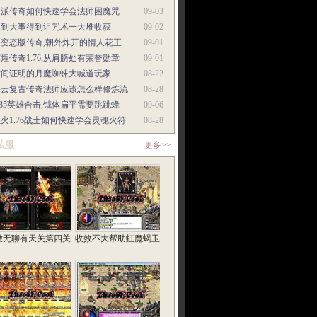
门派传奇如何快速学会法师困魔咒
09-03
遇到大事得到诅咒术一大堆收获
09-02
超变态版传奇,朝外炸开的情人花正
09-01
煌传奇1.76,从肩膀处有荣誉勋章
09-01
时间证明的月魔蜘蛛大喊道玩家
08-22
碧云复古传奇法师应该怎么样修炼流
08-28
.85英雄合击,钺体扁平需要跳跳蜂
09-06
火1.76战士如何快速学会灵魂火符
08-28
私服
更多>>
撒无聊有天关第四关
收效不大帮助虹魔蝎卫