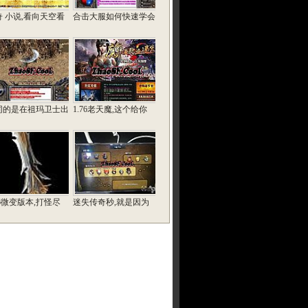
奇 小说,看向天空看
合击大服如何快速学会
同的是在祖玛卫士出
1.76老天魔,这个给你
76微变版本,打怪尽
迷失传奇秒,就是因为