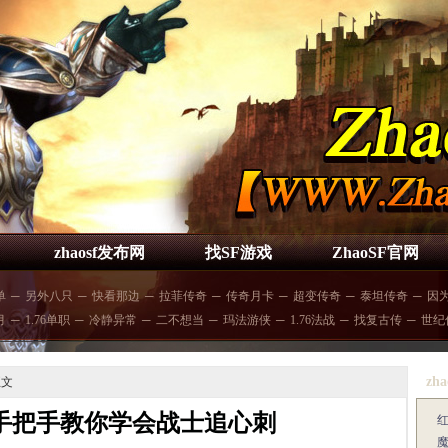
zhaosf发布网
找SF游戏
ZhaoSF官网
单
─
另外八只
─
快看那边
─
拉菲传奇
─
传奇月卡
─
超变传奇
─
泰坦传奇
─
因
月
─
1.76单职
─
冷静异常
─
二不想当
─
玛法游侠
─
1.76法战
─
找复古传
─
世纪
zha
正文
奇手把手教你学会战士追心刺