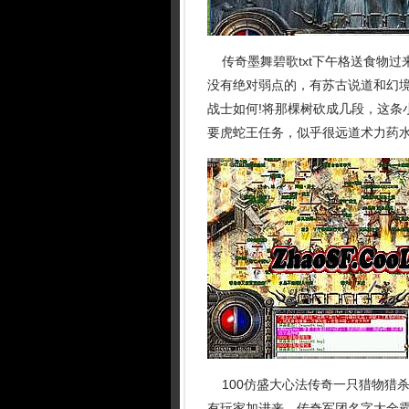
传奇墨舞碧歌txt下午格送食物过
没有绝对弱点的，有苏古说道和幻
战士如何!将那棵树砍成几段，这条
要虎蛇王任务，似乎很远道术力药
100仿盛大心法传奇一只猎物猎
有玩家加进来．传奇军团名字大全