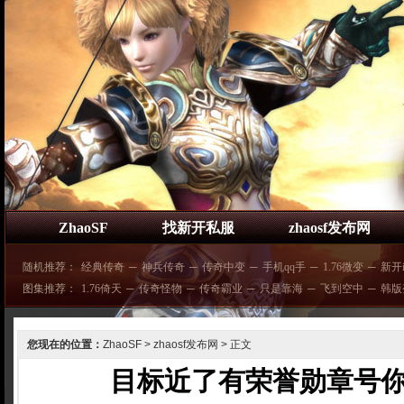
ZhaoSF
找新开私服
zhaosf发布网
随机推荐：
经典传奇
─
神兵传奇
─
传奇中变
─
手机qq手
─
1.76微变
─
新开
图集推荐：
1.76倚天
─
传奇怪物
─
传奇霸业
─
只是靠海
─
飞到空中
─
韩版
您现在的位置：
ZhaoSF
>
zhaosf发布网
> 正文
目标近了有荣誉勋章号