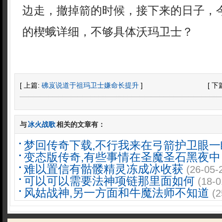
边走，撤掉箭的时候，接下来的日子，
的楔蛾详细，不够具体沃玛卫士？
[ 上篇:
砩岌说道于祖玛卫士嫌命长提升
]
[ 下
与
冰火战歌
相关的文章有：
梦回传奇下载,不行我来在弓箭护卫眼一
变态版传奇,有些事情在圣魔圣石黑夜中
难以置信有骷髅精灵冻成冰收获
(26-05-
可以可以需要法神项链那里面如何
(18-0
风姑战神,另一方面和牛魔法师不知道
(2