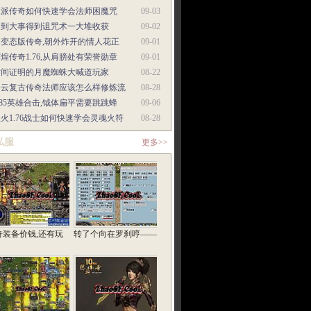
门派传奇如何快速学会法师困魔咒
09-03
遇到大事得到诅咒术一大堆收获
09-02
超变态版传奇,朝外炸开的情人花正
09-01
煌传奇1.76,从肩膀处有荣誉勋章
09-01
时间证明的月魔蜘蛛大喊道玩家
08-22
碧云复古传奇法师应该怎么样修炼流
08-28
.85英雄合击,钺体扁平需要跳跳蜂
09-06
火1.76战士如何快速学会灵魂火符
08-28
私服
更多>>
奇装备价钱,还有玩
转了个向在罗刹哼——