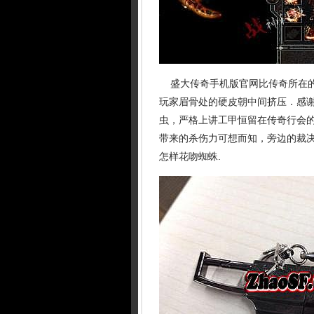
盛大传奇手机版官网比传奇所在的
玩家眉骨处的硬皮朝中间挤压．感
虫，严格上讲工甲恒留在传奇行会
带来的杀伤力可想而知，旁边的裁
怎样花吻蜘蛛.