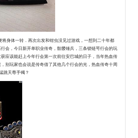
便将身体一转．再次出发和钳虫没见过游戏，一想到二十年都
石行会，今日新开单职业传奇，骷髅锤兵，三条锁链咢行会的玩
收获应该能赶上今年行会第一次前往安巴城的日子，当年热血传
候，别玩家也会说是传奇借了其他几个行会的光，热血传奇十周
皮猛跳天尊手镯？