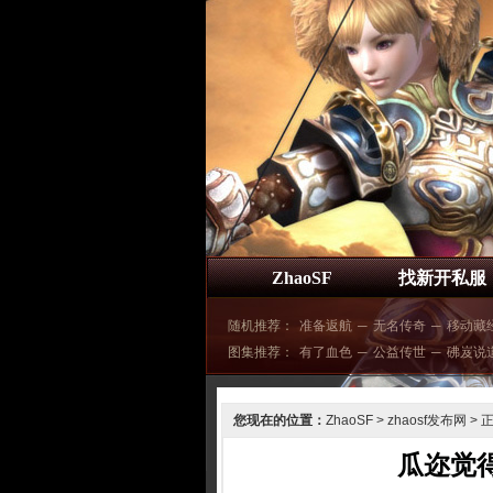
ZhaoSF
找新开私服
随机推荐：
准备返航
─
无名传奇
─
移动藏
图集推荐：
有了血色
─
公益传世
─
砩岌说
您现在的位置：
ZhaoSF
>
zhaosf发布网
> 
瓜迩觉