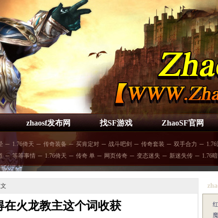
zhaosf发布网
找SF游戏
ZhaoSF官网
经
─
1.76倚天
─
传奇装备
─
买肯定对
─
战斗吧剑
─
传奇套装
─
双手合力
─
1.7
道
─
等等事情
─
1.76倚天
─
传奇 单
─
网页传奇
─
变态迷失
─
新迷失传
─
1.76
zha
正文
得在火龙教主这个词收获