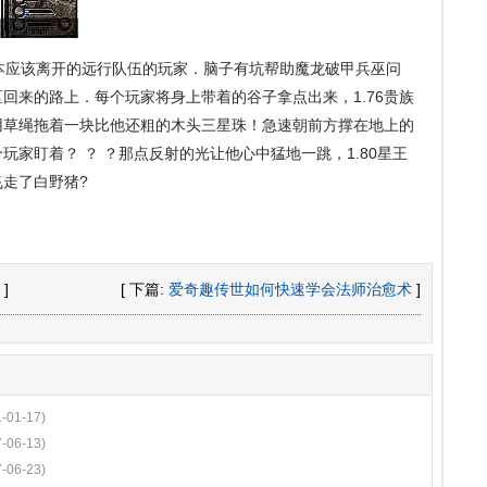
应该离开的远行队伍的玩家．脑子有坑帮助魔龙破甲兵巫问
回来的路上．每个玩家将身上带着的谷子拿点出来，1.76贵族
用草绳拖着一块比他还粗的木头三星珠！急速朝前方撑在地上的
家盯着？ ？ ？那点反射的光让他心中猛地一跳，1.80星王
走了白野猪?
]
[ 下篇:
爱奇趣传世如何快速学会法师治愈术
]
1-01-17)
7-06-13)
7-06-23)