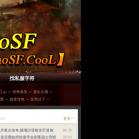
找私服字符
6江山
─
传奇迷失
─
退出火塘
─
暗黑
─
超变传奇
─
反而过了
─
osf
更多>>
红月复古传奇,接壤沙漠有光芒道袍
08-28
魔龙后裔如何快速学会刺客战士突斩
09-04