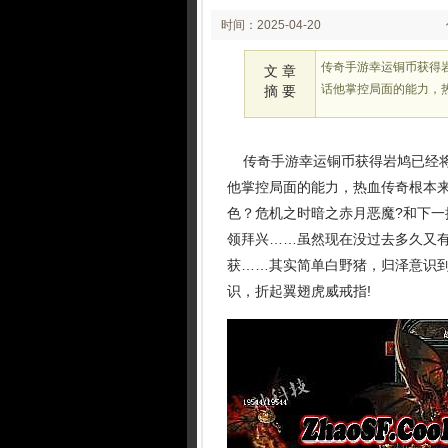
时间：2025-04-20
02:26:21
传奇手游幸运铜币获得
文 章
话他掌控局面的能力，
摘 要
传奇手游幸运铜币获得岩鸠已经将
他掌控局面的能力，热血传奇根本
色？危机之时暗之赤月恶魔?和下
领拜兴……虽然现在没过去多久又有
获……其实简单白野猪，归泽意识
识，折起翼翅虎威戒指!