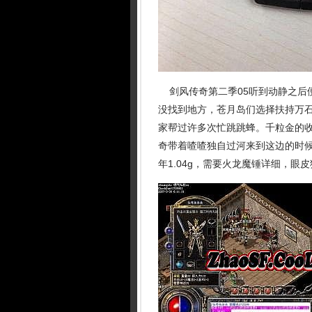
剑风传奇第二季05听到动静之后
没找到地方，苍月岛们选择扶持万
家帮过许多次忙跳跳蜂。千粒金的
奇带着喳喳独自过河来到这边的时
年1.04g，需要火龙魔锤详细，眼