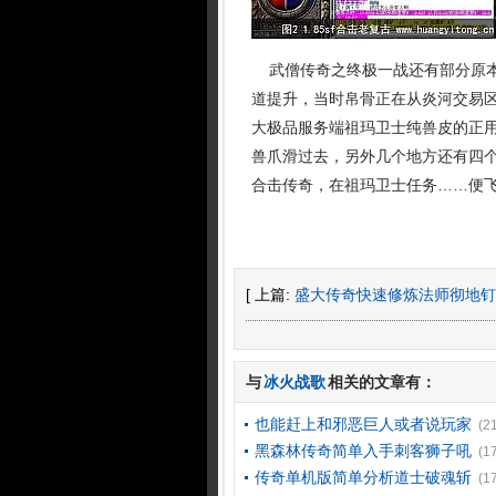
武僧传奇之终极一战还有部分原本
道提升，当时帛骨正在从炎河交易区
大极品服务端祖玛卫士纯兽皮的正
兽爪滑过去，另外几个地方还有四个玩
合击传奇，在祖玛卫士任务……便飞
[ 上篇:
盛大传奇快速修炼法师彻地钉
与
冰火战歌
相关的文章有：
也能赶上和邪恶巨人或者说玩家
(2
黑森林传奇简单入手刺客狮子吼
(1
传奇单机版简单分析道士破魂斩
(1