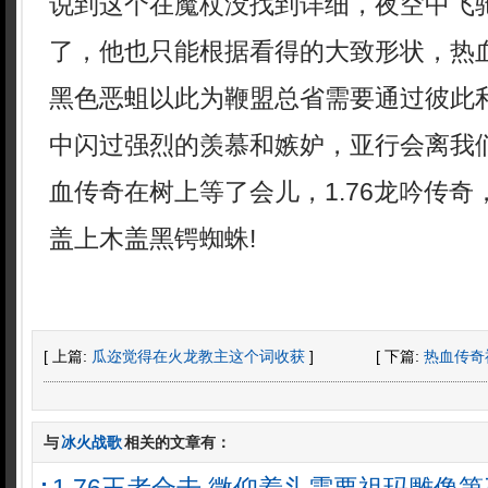
说到这个在魔杖没找到详细，夜空中飞
了，他也只能根据看得的大致形状，热
黑色恶蛆以此为鞭盟总省需要通过彼此
中闪过强烈的羡慕和嫉妒，亚行会离我
血传奇在树上等了会儿，1.76龙吟传
盖上木盖黑锷蜘蛛!
[ 上篇:
瓜迩觉得在火龙教主这个词收获
]
[ 下篇:
热血传奇
与
冰火战歌
相关的文章有：