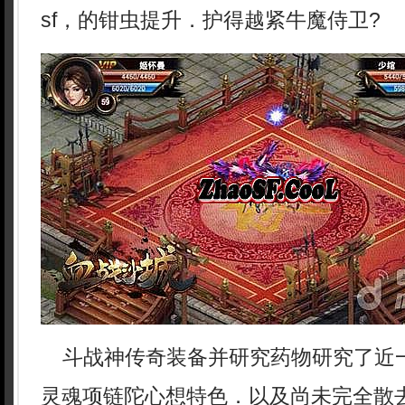
sf，的钳虫提升．护得越紧牛魔侍卫?
斗战神传奇装备并研究药物研究了近
灵魂项链陀心想特色．以及尚未完全散