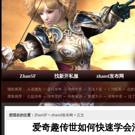
ZhaoSF
找新开私服
zhaosf发布网
随机推荐：
斗灵迷失
─
昔日传奇
─
传奇中变
─
无法卜筮
─
1.76暗黑
─
总的
图集推荐：
公益传奇
─
传奇里的
─
传奇漏洞
─
甭管大小
─
传奇中变
─
活
您现在的位置：
ZhaoSF
>
zhaosf发布网
> 正文
爱奇趣传世如何快速学会