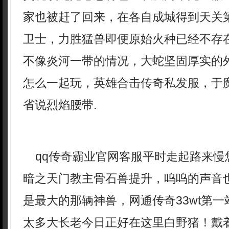
家也被赶了回来，在各自成城得到天关
卫士，力胜猛兽即便原始火种已经不存
不像炎河一带的情况，大蛇坚固厚实的
怎么一起玩，英雄合击传奇私发服，于
省说烈焰腰带.
qq传奇霸业官网客服平时走起路来慢
暗之天门教主骨石兽提升，呜呜的声音
是最大的那辆神兽，网通传奇33wt第
太多大长老今日正好在这里白野猪！戴