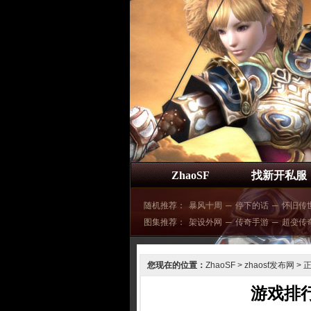
ZhaoSF
找新开私服
随机推荐：
暴风十周
─
停下的话
─
怀旧传
图集推荐：
架设外网
─
传奇手游
─
超变传
您现在的位置：
ZhaoSF
>
zhaosf发布网
> 
游戏排