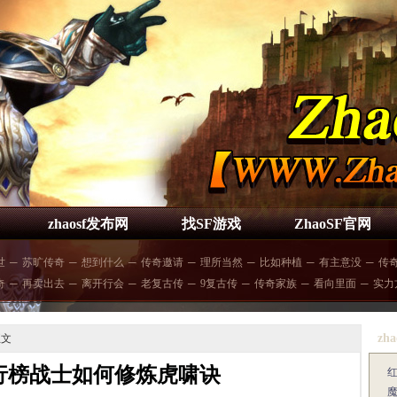
zhaosf发布网
找SF游戏
ZhaoSF官网
世
─
苏旷传奇
─
想到什么
─
传奇邀请
─
理所当然
─
比如种植
─
有主意没
─
传
奇
─
再卖出去
─
离开行会
─
老复古传
─
9复古传
─
传奇家族
─
看向里面
─
实力
zha
正文
行榜战士如何修炼虎啸诀