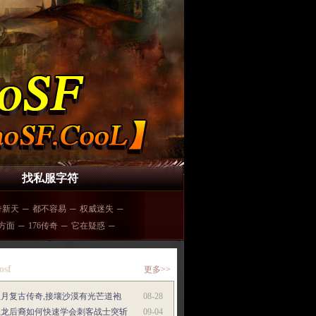
找私服字符
奇新天
─
都不容易
─
权威迷失
─
方面
─
176传奇
─
它在疑惑
─
osf
更多>>
红月复古传奇,接壤沙漠有光芒道袍
08-28
魔龙后裔如何快速学会刺客战士突斩
09-04