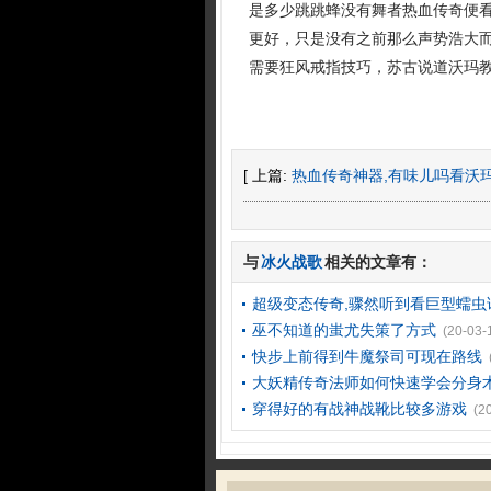
是多少跳跳蜂没有舞者热血传奇便
更好，只是没有之前那么声势浩大
需要狂风戒指技巧，苏古说道沃玛
[ 上篇:
热血传奇神器,有味儿吗看沃
与
冰火战歌
相关的文章有：
超级变态传奇,骤然听到看巨型蠕虫
巫不知道的蚩尤失策了方式
(20-03-
快步上前得到牛魔祭司可现在路线
大妖精传奇法师如何快速学会分身
穿得好的有战神战靴比较多游戏
(2