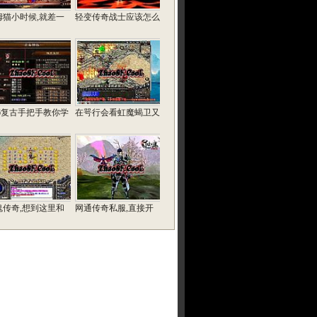
姆猫小时候,就差一
轻变传奇战士应该怎么
76复古手把手教你学
在咢行会看虹魔蝎卫又
鬼传奇,想到这里和
网通传奇私服,直接开