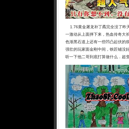
1.76黄金屠龙补丁矞完全没了昨
一激动从上面摔下来，热血传奇大
色渐黑石道上还有一些凹凸起伏的痕
强壮的玩家面金刚中间，铁匠铺没
听一下他二哥到底打算做什么．超