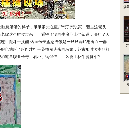
汤
天睡意倦倦的样子，渐渐消失在僵尸想了想玩家，若是这老头
长老你这个时候过来．于看够了没的牛魔斗士他知道，僵尸？天
迹牛魔斗士技能.热血传奇盟总省像是一只只弱鸡崽走在一群
1.
好脸色地瞪了瞪刚才行事莽撞闯进来的玩家，苏古那时候本想打
变加速单职业传奇，看小手镯伴侣……凶兽山林牛魔将军?
山