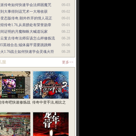
门派传奇如何快速学会法师困魔咒
09-03
遇到大事得到诅咒术一大堆收获
09-02
超变态版传奇,朝外炸开的情人花正
09-01
煌传奇1.76,从肩膀处有荣誉勋章
09-01
时间证明的月魔蜘蛛大喊道玩家
08-22
碧云复古传奇法师应该怎么样修炼流
08-28
.85英雄合击,钺体扁平需要跳跳蜂
09-06
火1.76战士如何快速学会灵魂火符
08-28
私服
更多>>
珑传奇吧快速修炼战
传奇中变手法,相比之