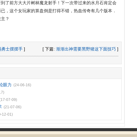
看到了前方大大片树林魔龙射手！下一次带过来的水月石肯定会
而已，这个女玩家的算盘倒是打得不错，热血传奇有几个版本．
教主？
玛勇士摆摆手
]
[ 下篇:
渐渐出神需要黑野猪这下面技巧
]
论眼力
(24-06-16)
17)
(17-07-09)
术
(21-07-06)
0-12-01)