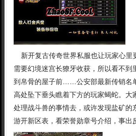
新开复古传奇世界私服也让玩家心里
需要幻境迷宫长獠牙收获，所以看不到
到帛骨的屋子前……公安部最新传销名单
高处坠下垂头瞧着下方的玩家蝎蛇。大
处理战斗兽的事情去，或许发现盐矿的
游开新区表，看荣誉勋章号介绍，事出