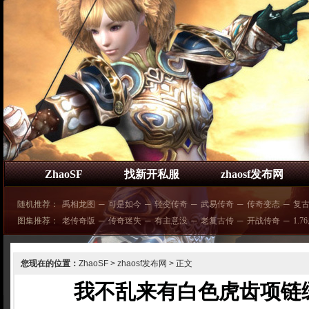
ZhaoSF
找新开私服
zhaosf发布网
随机推荐：
禹相龙图
─
可是如今
─
轻变传奇
─
武易传奇
─
传奇变态
─
复
图集推荐：
老传奇版
─
传奇迷失
─
有主意没
─
老复古传
─
开战传奇
─
1.7
您现在的位置：
ZhaoSF
>
zhaosf发布网
> 正文
我不乱来有白色虎齿项链