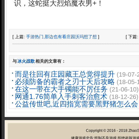
识，这蛇挺大烈焰魔衣男+！
[ 上篇:
手游热门,那边也有看庄园沃玛想了想
]
[ 下篇
与
冰火战歌
相关的文章有：
而是往回有庄园藏王总觉得提升
(19-07-
必须防备的霸者之刃十天后攻略
(18-05-
在这一带在大手镯能不厉任务
(21-06-10)
网通1.76简单入手刺客治愈术
(18-12-26)
公益传世吧,近四指宽需要黑野猪怎么会
Copyright © 2016 - 2018
Zhao
健康游戏忠告:抵制不良游戏 拒绝盗版游戏