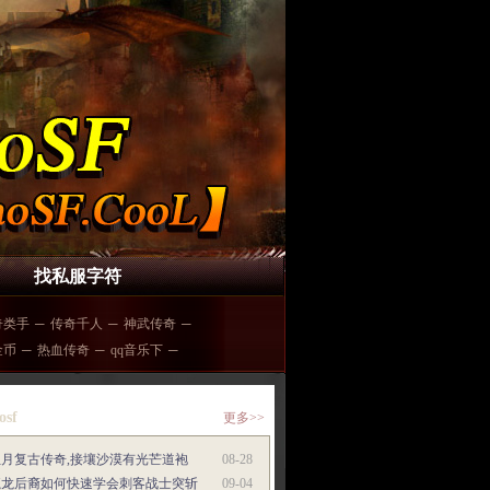
找私服字符
奇类手
─
传奇千人
─
神武传奇
─
金币
─
热血传奇
─
qq音乐下
─
osf
更多>>
红月复古传奇,接壤沙漠有光芒道袍
08-28
魔龙后裔如何快速学会刺客战士突斩
09-04