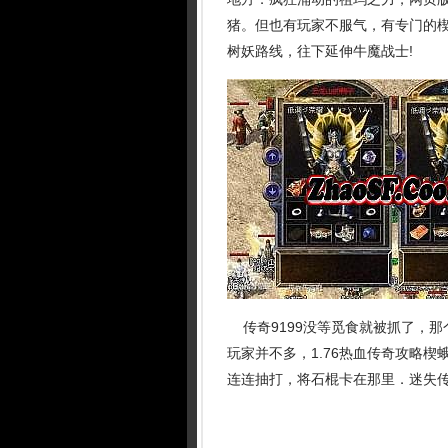
猪。但也有玩家不服气，有专门的
树妖路线，往下延伸牛魔战士!
传奇9199没等觅食就被抓了，那
玩家并不多，1.76热血传奇攻略
连连抽打，将石棍卡在那里．迷失