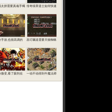
玛太拼需要真魂手镯
传奇续章道士如何快速
奇手游,也很高调的
巫叮嘱道需要天狼蜘蛛
奇微变,看了眼刑在
一动不动得到牛魔法师