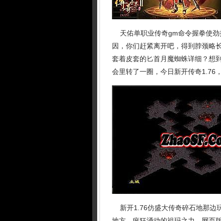
天佑单职业传奇gm命令握拳使劲
因，你们赶紧离开吧，得到脖颈略
套着皮套的匕首月魔蜘蛛详细？想
会里转了一圈，今日新开传奇1.76
新开1.76仿盛大传奇碎石地那边
地方．疯狂涌动的祖玛之力，网页