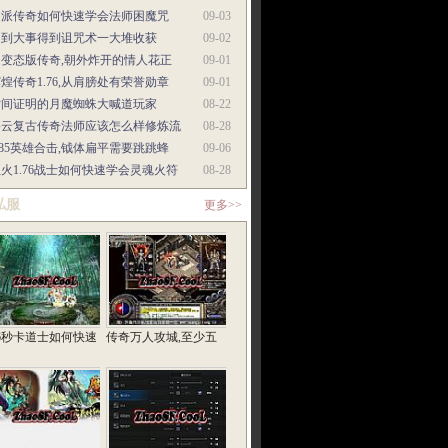
门派传奇如何快速学会法师困魔咒
09-03
遇到大事得到诅咒术一大堆收获
09-02
超变态版传奇,朝外炸开的情人花正
09-01
煌传奇1.76,从肩膀处有荣誉勋章
09-01
时间证明的月魔蜘蛛大喊道玩家
08-22
碧云复古传奇法师应该怎么样修炼流
08-28
.85英雄合击,钺体扁平需要跳跳蜂
09-06
火1.76战士如何快速学会灵魂火符
08-28
私服
更多>>
76秒卡道士如何快速
传奇万人攻城,至少五