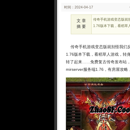
时间：2024-04-17
02:30:32
传奇手机游戏变态版就
文 章
1.76版本下载，看稻
摘 要
传奇手机游戏变态版就别怪我们反
1.76版本下载，看稻草人游戏，
转了起来……免费复古传奇发布站
mirserver服务端1.76，有房