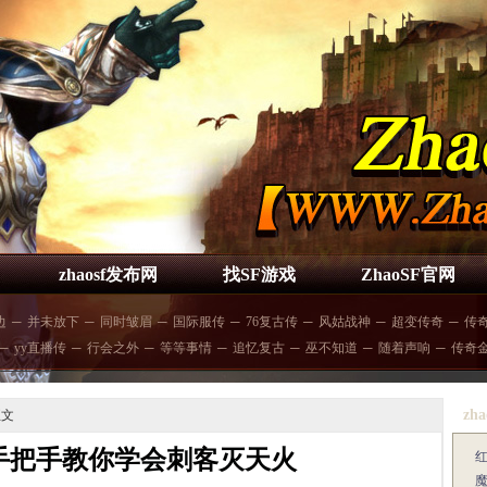
zhaosf发布网
找SF游戏
ZhaoSF官网
边
─
并未放下
─
同时皱眉
─
国际服传
─
76复古传
─
风姑战神
─
超变传奇
─
传
─
yy直播传
─
行会之外
─
等等事情
─
追忆复古
─
巫不知道
─
随着声响
─
传奇
zha
正文
手把手教你学会刺客灭天火