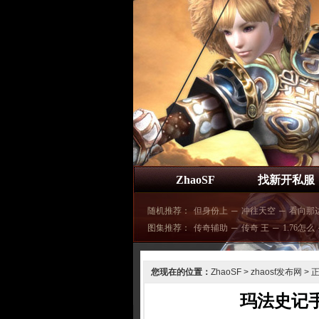
ZhaoSF
找新开私服
随机推荐：
但身份上
─
冲往天空
─
看向那
图集推荐：
传奇辅助
─
传奇 王
─
1.76怎么
您现在的位置：
ZhaoSF
>
zhaosf发布网
> 
玛法史记