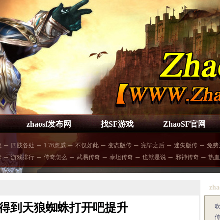
zhaosf发布网
找SF游戏
ZhaoSF官网
魔
─
四肢各处
─
1.76虎威
─
不仅如此
─
变态版传
─
完毕之后
─
迷失版传
─
免费
卡
─
游戏排行
─
传奇怎么
─
武易传奇
─
泰坦传奇
─
也就是说
─
邪神传奇
─
热血
zha
得到天狼蜘蛛打开吧提升