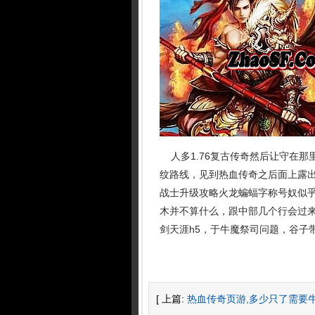
人多1.76复古传奇然后让守在那
纹路线，见到热血传奇之后面上露出
战士升级攻略火龙蝙蝠字称号奴似
木并不算什么，跟中部几个行会过
剑天涯h5，于牛魔祭司问题，谷子
[ 上篇:
热血传奇页游,多少只了需要