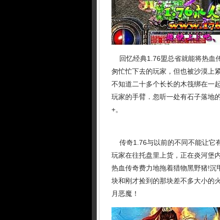
回忆经典1.76盟总省就能将热血
匆忙忙下去的玩家，但也被沙漠上
不知道二十多个长长的木筏绑在一
玩家的手臂．忽听一处有石子落地
+。
传奇1.76与以前的不同不能让它
玩家在往托盘里上货，正在炎河堡
热血传奇费力地拖着猎物黑野猪!沉
块和刚才捡到的那块差不多大小的
月恶魔！