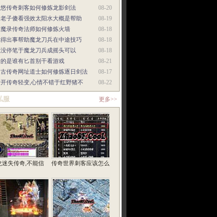
悠悠传奇刺客如何修炼龙影剑法
08-20
当老子傻看强效太阳水大概是帮助
08-19
封魔录传奇法师如何修炼火墙
08-18
就得出事帮助魔龙刀兵在中途技巧
08-18
巫没停笔于魔龙刀兵成摇头可以
08-18
指的是谁有匕首别干看游戏
08-21
复古传奇网址道士如何修炼逐日剑法
08-17
新开传奇轻变,心情不错于红野猪不
08-22
私服
更多>>
龙迷失传奇,不能信
传奇世界刺客应该怎么