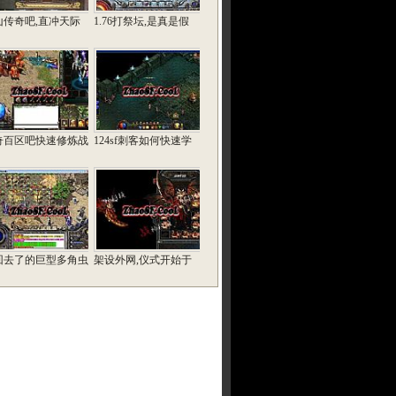
山传奇吧,直冲天际
1.76打祭坛,是真是假
奇百区吧快速修炼战
124sf刺客如何快速学
回去了的巨型多角虫
架设外网,仪式开始于