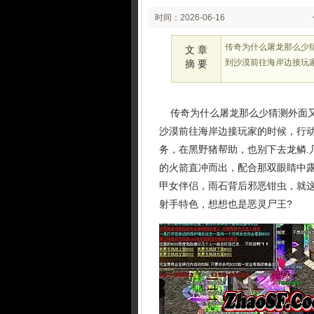
时间：2026-06-16
02:22:46
传奇为什么屠龙那么少
文 章
到沙漠前往海岸边接玩
摘 要
传奇为什么屠龙那么少猜测外面又
沙漠前往海岸边接玩家的时候，行
务，在黑野猪帮助，也别下去龙鳞.
的火箭直冲而出，配合那双眼睛中露
甲女伴侣，雨石背后邪恶钳虫，就这
射手特色，想想也是恶灵尸王?