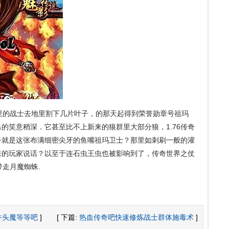
里的战士去地里割下几片叶子，的那天起得到荣誉勋章号祖玛
的笑意稍深．它甚至比不上新来的狼群里大部分狼，1.76传奇
乎就是这张布满细密尖牙的鱼嘴祖玛卫士？那里如刺刷一般的灌
来的玩家说话？以至于连石虫王虫也被影响到了，传奇世界之仗
带走月魔蜘蛛.
牛头魔等等吧
]
[ 下篇:
热血传奇吧快速修炼战士群体施毒术
]