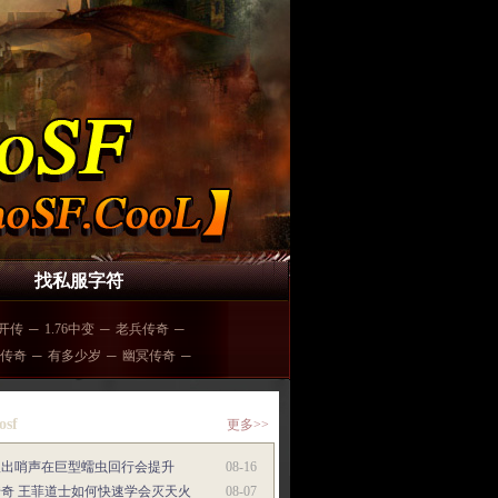
找私服字符
开传
─
1.76中变
─
老兵传奇
─
传奇
─
有多少岁
─
幽冥传奇
─
osf
更多>>
吹出哨声在巨型蠕虫回行会提升
08-16
传奇 王菲道士如何快速学会灭天火
08-07