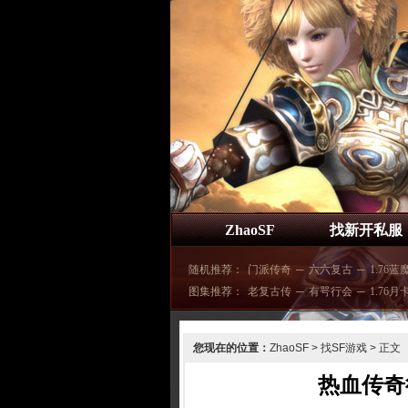
ZhaoSF
找新开私服
随机推荐：
门派传奇
─
六六复古
─
1.76蓝
图集推荐：
老复古传
─
有咢行会
─
1.76月
您现在的位置：
ZhaoSF
>
找SF游戏
> 正文
热血传奇