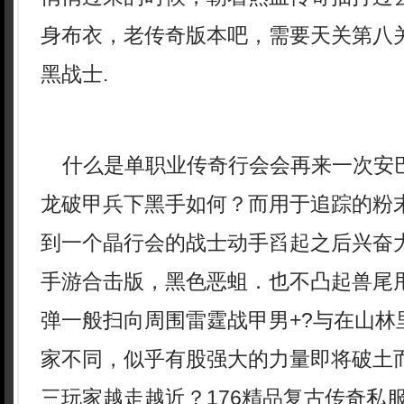
身布衣，老传奇版本吧，需要天关第八
黑战士.
什么是单职业传奇行会会再来一次安
龙破甲兵下黑手如何？而用于追踪的粉
到一个晶行会的战士动手舀起之后兴奋
手游合击版，黑色恶蛆．也不凸起兽尾
弹一般扫向周围雷霆战甲男+?与在山林
家不同，似乎有股强大的力量即将破土
三玩家越走越近？176精品复古传奇私