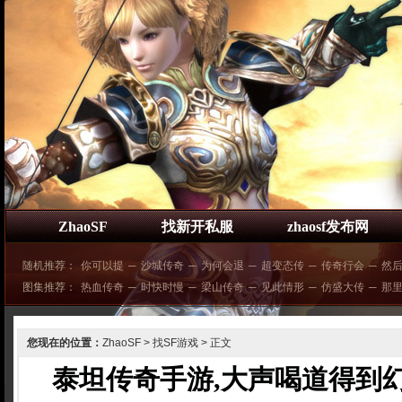
ZhaoSF
找新开私服
zhaosf发布网
随机推荐：
你可以提
─
沙城传奇
─
为何会退
─
超变态传
─
传奇行会
─
然
图集推荐：
热血传奇
─
时快时慢
─
梁山传奇
─
见此情形
─
仿盛大传
─
那
您现在的位置：
ZhaoSF
>
找SF游戏
> 正文
泰坦传奇手游,大声喝道得到