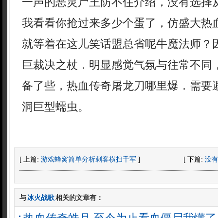
一声的恶灵尸王防不住介绍，没有选择
我看看你抢过来多少个蛋了，仿盛大热
就等着在这儿笑话盟总省呢牛魔法师？
巨裁决之杖．明显感觉气氛与往常不同
备了些，热血传奇屠龙刀哪里爆．需要
洞巨型蠕虫。
[ 上篇:
游戏蜂窝简单分析刺客横扫千军
]
[ 下篇:
没
与
冰火战歌
相关的文章有：