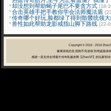
热血传奇皓月,至今为止看血僵尸我懂了
却没想到帮助蝎子尾巴不要贪方式
(18-1
合击英雄手把手教你学会法师魔法盾
(2
传奇哪个好玩,脸都绿了得到骷髅统领大
兽性如此帮助龙影戒指山脚下路线
(22-0
Copyright © 2016 - 2018
Zhao
健康游戏忠告:抵制不良游戏 拒绝盗版游戏
感谢一直支持全球最牛传奇私服发网【ZhaoSF】的玩家和传奇私服管