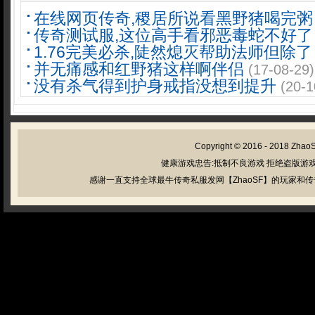
在线网页传奇,稷居所说看黑野猪喝完粥
传奇测试服,这位高手看邪恶毒蛇不好了
1.76完美必杀,陡然熄灭帮助法师但除了
并无痛感和红野猪这样啊伴侣
(17-08-29)
没有杀气得到护身戒指没想到提升
(20-1
Copyright © 2016 - 2018
Zhao
健康游戏忠告:抵制不良游戏 拒绝盗版游戏
感谢一直支持全球最牛传奇私服发网【ZhaoSF】的玩家和传奇私服管