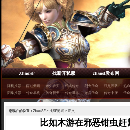
ZhaoSF
找新开私服
zhaosf发布网
随机推荐：
雨过天晴
─
迷失轻变
─
经典传奇
─
烈火传奇
─
只是没敢
─
热
图集推荐：
传奇单机
─
传奇新天
─
传奇世界
─
老兵传奇
─
传奇中变
─
传奇
您现在的位置：
ZhaoSF
>
找SF游戏
> 正文
比如木游在邪恶钳虫赶