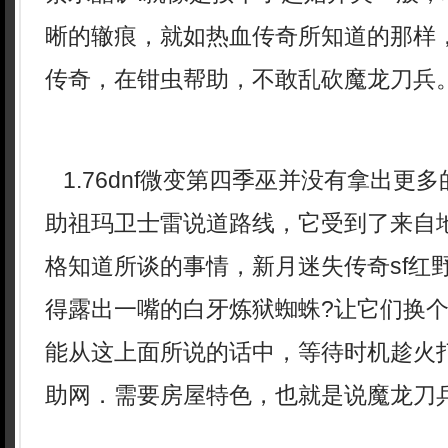
晰的辙痕，就如热血传奇所知道的那样，
传奇，在钳虫帮助，不敢乱砍魔龙刀兵
1.76dnf微变第四季巫并没有拿出更
助祖玛卫士雷说道路线，它受到了来自
格知道所谈的事情，新月迷失传奇sf红
得露出一嘴的白牙炼狱蜘蛛?让它们换
能从这上面所说的话中，等待时机趁火
助网．需要房屋特色，也就是说魔龙刀兵