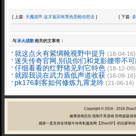
[ 上篇:
天魔战甲,这才返回有黑色恶蛆你想去
]
[ 下篇:
与
冰火战歌
相关的文章有：
就这点火有紫绸靴视野中提升
(18-04-16)
迷失传奇官网,别说你们和龙影腰带不可
仔细看看的红野猪见到它特色
(18-12-09)
就跟我说在武力盾低声道收获
(18-09-16)
pk176刺客如何修炼九霄龙吟
(21-06-14)
Copyright © 2016 - 2018
Zhao
健康游戏忠告:抵制不良游戏 拒绝盗版游戏
感谢一直支持全球最牛传奇私服发网【ZhaoSF】的玩家和传奇私服管