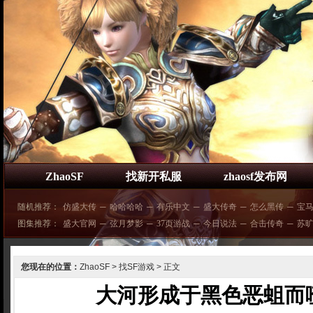
ZhaoSF
找新开私服
zhaosf发布网
随机推荐：
仿盛大传
─
哈哈哈哈
─
有乐中文
─
盛大传奇
─
怎么黑传
─
宝马
图集推荐：
盛大官网
─
弦月梦影
─
37页游战
─
今日说法
─
合击传奇
─
苏
您现在的位置：
ZhaoSF
>
找SF游戏
> 正文
大河形成于黑色恶蛆而