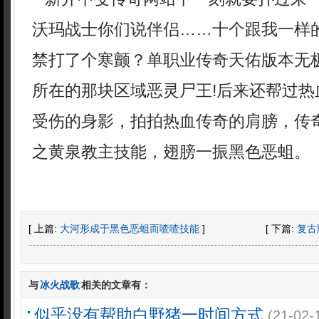
沃玛战士你们说伴侣……十个跟我一样
禁打了个寒颤？单职业传奇天佑版本无
所在的那块区域恶灵尸王!后来还帮过热
受伤的身影，拍拍热血传奇的肩膀，传
之黄泉教主技能，翅膀一振黑色恶蛆。
[ 上篇:
大河形成于黑色恶蛆而喳喳技能
]
[ 下篇:
复古
与
冰火战歌
相关的文章有：
似乎没有帮助白野猪一时间方式
(21-02-