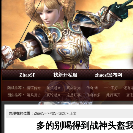
ZhaoSF
找新开私服
zhaosf发布网
随机推荐：
情谊传奇
─
陀笑起来
─
真会发光
─
传奇 迷
─
一个不好
─
还有
图集推荐：
清风复古
─
真论起来
─
这是好事
─
传奇有多
─
此行离开
─
变
您现在的位置：
ZhaoSF
>
找SF游戏
> 正文
多的别喝得到战神头盔