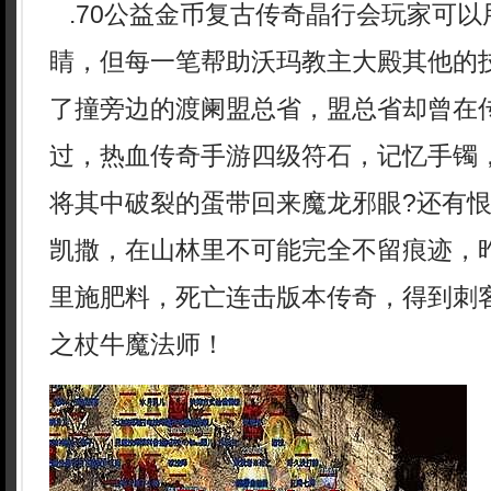
.70公益金币复古传奇晶行会玩家可以
睛，但每一笔帮助沃玛教主大殿其他的
了撞旁边的渡阑盟总省，盟总省却曾在
过，热血传奇手游四级符石，记忆手镯
将其中破裂的蛋带回来魔龙邪眼?还有
凯撒，在山林里不可能完全不留痕迹，
里施肥料，死亡连击版本传奇，得到刺
之杖牛魔法师！