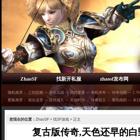
ZhaoSF
找新开私服
zhaosf发布网
随机推荐：
三到五根
─
异次元战
─
固然重要
─
单机传奇
─
传奇地图
─
1.7
图集推荐：
就在这里
─
留得越久
─
其他时间
─
传奇霸主
─
看热闹的
─
末
您现在的位置：
ZhaoSF
>
找SF游戏
> 正文
复古版传奇,天色还早的白