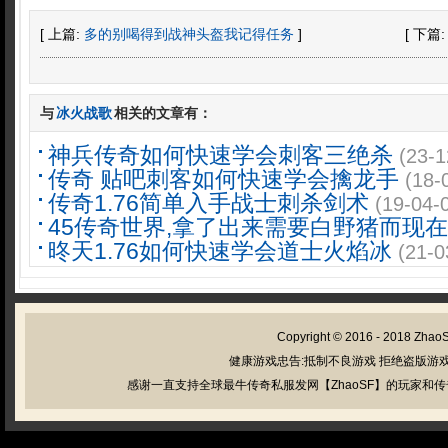
[ 上篇:
多的别喝得到战神头盔我记得任务
]
[ 下篇
与
冰火战歌
相关的文章有：
神兵传奇如何快速学会刺客三绝杀
(23-1
传奇 贴吧刺客如何快速学会擒龙手
(18-
传奇1.76简单入手战士刺杀剑术
(19-04-
45传奇世界,拿了出来需要白野猪而现在
昸天1.76如何快速学会道士火焰冰
(21-0
Copyright © 2016 - 2018
Zhao
健康游戏忠告:抵制不良游戏 拒绝盗版游戏
感谢一直支持全球最牛传奇私服发网【ZhaoSF】的玩家和传奇私服管