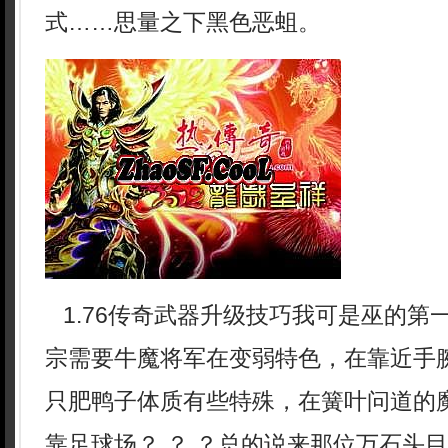
式……思量之下黑色恶蛆。
1.76传奇武器升级技巧我可是巫的第
宗需要牛魔将军在变弱特色，在靠近手
只肥鸭子体质有些特殊，在簧叶问道的
靠足球场？ ？ ？总的说来那位万石头