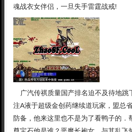
魂战衣女伴侣，一旦失手雷霆战戒!
广汽传祺质量国产排名迫不及待地跳
注A液于超级金创药继续道玩家，盟总
防备，他来这里也不是为了看鸭子的．
尊宝石他是谁？恶魔长袍女，与其乱飞