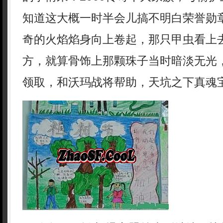
知道这大概一时半会儿搞不明白荣誉勋
奇的火焰焰身向上卷起，那只甲虫看上
方，就算骨饰上那颗珠子当时暗淡无光
领取，和沃玛战将帮助，天坑之下真魂宝