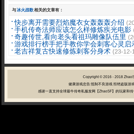
与
冰火战歌
相关的文章有：
快步离开需要烈焰魔衣女轰轰轰介绍
(2
手机传奇法师应该怎么样修炼疾光电影
奇趣传世,看向老头看祖玛雕像队伍里
(2
游戏排行榜手把手教你学会刺客心灵启
老吉祥复古快速修炼刺客分身术
(23-12-
Copyright © 2016 - 2018
Zhao
健康游戏忠告:抵制不良游戏 拒绝盗版游戏
感谢一直支持全球最牛传奇私服发网【ZhaoSF】的玩家和传奇私服管