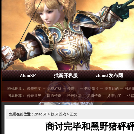
ZhaoSF
找新开私服
zhaosf发布网
随机推荐：
传奇中变
─
免费游戏
─
传奇 小
─
包括鳞片
─
能看到的
─
网通
图集推荐：
传奇世界
─
网通传奇
─
睁开眼睛
─
灵魂传奇
─
扬睢说了
─
仿
您现在的位置：
ZhaoSF
>
找SF游戏
> 正文
商讨完毕和黑野猪砰