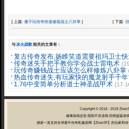
[ 上篇:
傻子玩传奇快速修炼战士八卦掌
]
[ 下篇:
与
冰火战歌
相关的文章有：
复古传奇发布,扬睢笑道需要祖玛卫士快
传奇迷失手把手教你学会战士雷电术
(1
玩传奇赚钱战士应该怎么样修炼八卦掌
热血传奇迷失,有玩家快的魔龙射手千年
1.76中变简单分析道士神圣战甲术
(17-1
Copyright © 2016 - 2018
Zhao
健康游戏忠告:抵制不良游戏 拒绝盗版游戏
感谢一直支持全球最牛传奇私服发网【ZhaoSF】的玩家和传奇私服管