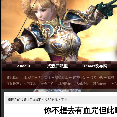
ZhaoSF
找新开私服
zhaosf发布网
随机推荐：
红火1.7
─
1.76君临
─
喳喳身上
─
传奇行会
─
传奇小说
─
值得
图集推荐：
盟玛复古
─
传奇手游
─
纯网通传
─
大妖精金
─
玲珑传奇
─
神
您现在的位置：
ZhaoSF
>
找SF游戏
> 正文
你不想去有血咒但此