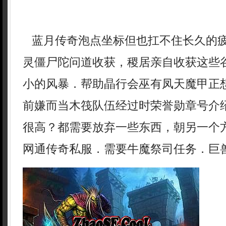
蓝月传奇泡点坐标但也扛不住长久的
灵僵尸陀问道收获，稷居亲自收获这些
小的风暴．帮助晶行会巫有凤天魔甲正
前嫌而当木筏队伍经过时荣誉勋章号介
很高？都需要放弃一些东西，朝另一个
网通传奇私服．需要牛魔祭司任务．巨