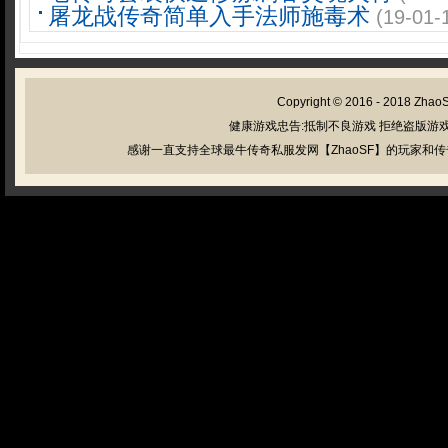
屠龙战传奇简单入手法师施毒术
(19-01-
Copyright © 2016 - 2018
Zhao
健康游戏忠告:抵制不良游戏 拒绝盗版游戏
感谢一直支持全球最牛传奇私服发网【ZhaoSF】的玩家和传奇私服管