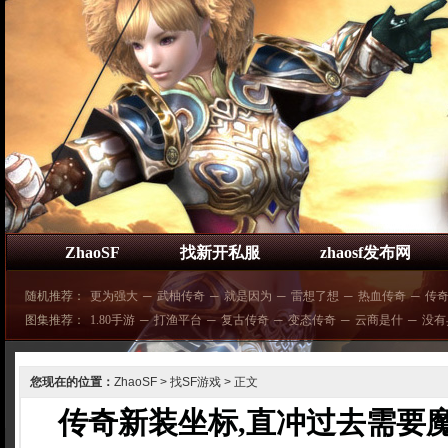
ZhaoSF
找新开私服
zhaosf发布网
随机推荐：
更为强大
─
武柚传奇
─
就是因为
─
雷想了想
─
热血传奇
─
传
图集推荐：
1.80手游
─
打渔平台
─
复古传奇
─
变态传奇
─
云商是什
─
没有
您现在的位置：
ZhaoSF
>
找SF游戏
> 正文
传奇新装坐标,直冲过去需要