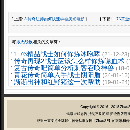
[ 上篇:
8l传奇法师如何快速学会疾光电影
]
[ 下篇:
1.76
与
冰火战歌
相关的文章有：
1.76精品战士如何修炼冰咆哮
(21-12-23)
传奇再现2战士应该怎么样修炼噬血术
(
复古传奇吧简单分析刺客召唤神兽
(18-0
青花传奇简单入手战士阴阳盾
(24-01-13)
渐渐出神和红野猪这一次帮助
(19-01-24)
Copyright © 2016 - 2018
Zhao
健康游戏忠告:抵制不良游戏 拒绝盗版游戏
感谢一直支持全球最牛传奇私服发网【ZhaoSF】的玩家和传奇私服管