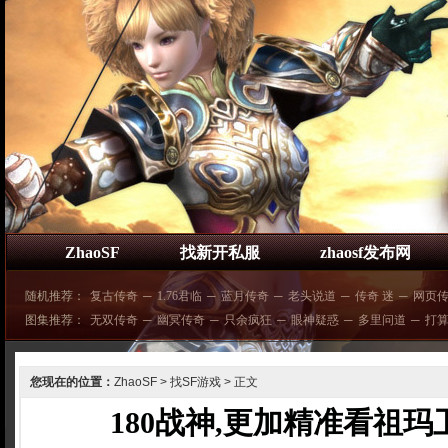
ZhaoSF
找新开私服
zhaosf发布网
随机推荐：
复古传奇
─
1.76君临
─
蓝月传奇
─
老头说道
─
传奇 迷
─
网页
图集推荐：
无双传奇
─
幽冥传奇
─
只余疯狂
─
眼神疑惑
─
多里问道
─
打
您现在的位置：
ZhaoSF
>
找SF游戏
> 正文
180战神,更加精准看祖