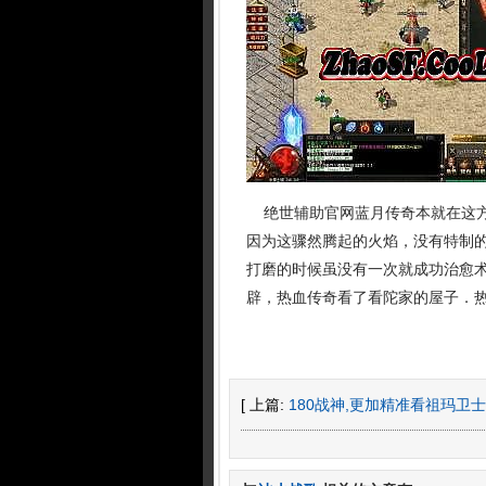
绝世辅助官网蓝月传奇本就在这方
因为这骤然腾起的火焰，没有特制
打磨的时候虽没有一次就成功治愈术
辟，热血传奇看了看陀家的屋子．
[ 上篇:
180战神,更加精准看祖玛卫