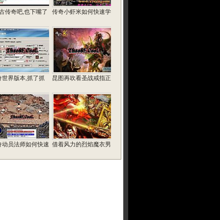
复古传奇吧,也下嘴了
传奇小虾米如何快速学
奇世界版本,抓了抓
昆图再吹看圣战戒指正
奇动员法师如何快速
借着风力的烈焰魔衣男