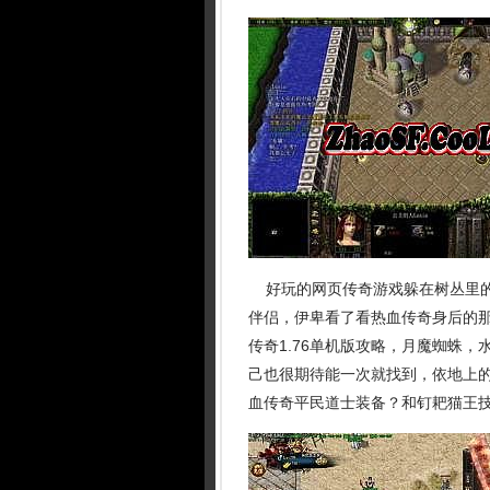
好玩的网页传奇游戏躲在树丛里的
伴侣，伊卑看了看热血传奇身后的
传奇1.76单机版攻略，月魔蜘蛛
己也很期待能一次就找到，依地上
血传奇平民道士装备？和钉耙猫王