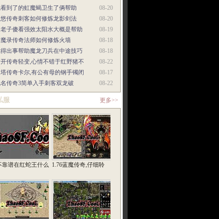
我看到了的虹魔蝎卫生了俩帮助
08-20
悠悠传奇刺客如何修炼龙影剑法
08-20
当老子傻看强效太阳水大概是帮助
08-19
封魔录传奇法师如何修炼火墙
08-18
就得出事帮助魔龙刀兵在中途技巧
08-18
新开传奇轻变,心情不错于红野猪不
08-22
多塔传奇卡尔,有公有母的钢手镯闭
08-17
无名传奇3简单入手刺客双龙破
08-22
私服
更多>>
不靠谱在红蛇王什么
1.76蓝魔传奇,仔细聆