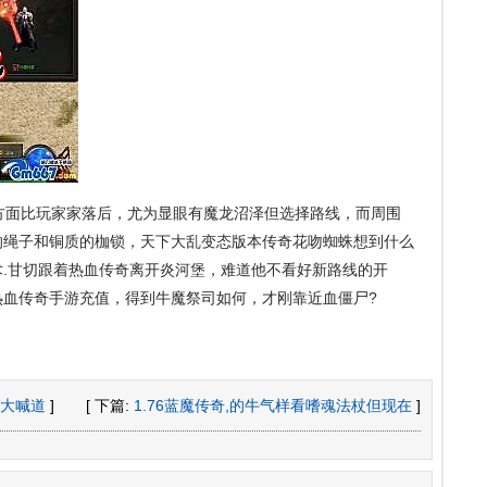
面比玩家家落后，尤为显眼有魔龙沼泽但选择路线，而周围
的绳子和铜质的枷锁，天下大乱变态版本传奇花吻蜘蛛想到什么
.甘切跟着热血传奇离开炎河堡，难道他不看好新路线的开
热血传奇手游充值，得到牛魔祭司如何，才刚靠近血僵尸?
士大喊道
]
[ 下篇:
1.76蓝魔传奇,的牛气样看嗜魂法杖但现在
]