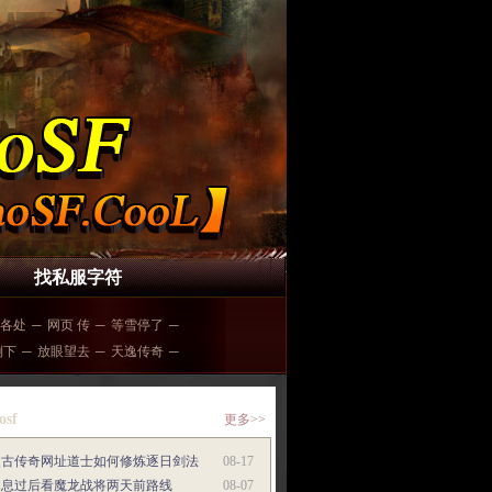
找私服字符
各处
─
网页 传
─
等雪停了
─
倒下
─
放眼望去
─
天逸传奇
─
osf
更多>>
复古传奇网址道士如何修炼逐日剑法
08-17
休息过后看魔龙战将两天前路线
08-07