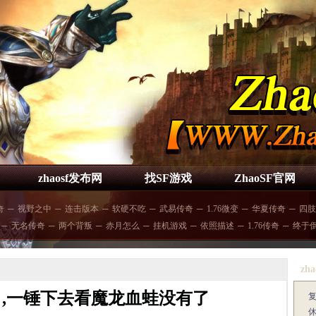
zhaosf发布网
找SF游戏
ZhaoSF官网
奇
─
视野之中
─
连击版本
─
软硬不吃
─
武易传奇
─
1.76微变
─
华夏传奇
─
四肢
─
无名传奇
─
两个背叛
─
赤月怎么
─
挂机游戏
─
依照描述
─
1.76传奇
─
终于
zha
赤月,一锤下去看魔龙血蛙没有了