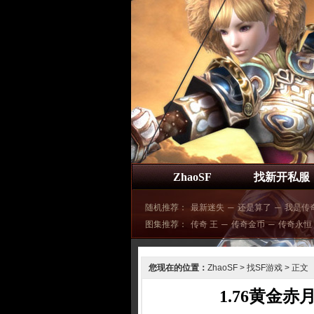
ZhaoSF
找新开私服
随机推荐：
最新迷失
─
还是算了
─
我是传
图集推荐：
传奇 王
─
传奇金币
─
传奇永恒
您现在的位置：
ZhaoSF
>
找SF游戏
> 正文
1.76黄金