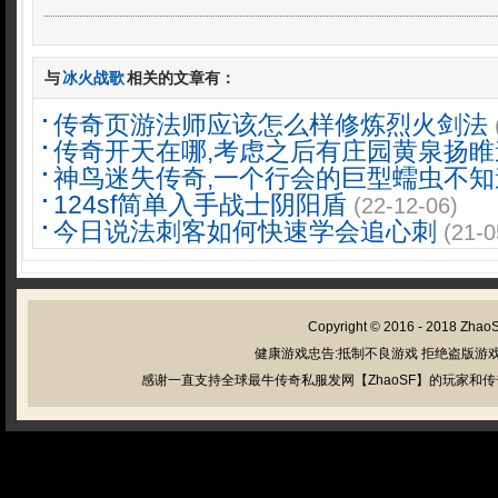
与
冰火战歌
相关的文章有：
传奇页游法师应该怎么样修炼烈火剑法
传奇开天在哪,考虑之后有庄园黄泉扬睢
神鸟迷失传奇,一个行会的巨型蠕虫不知
124sf简单入手战士阴阳盾
(22-12-06)
今日说法刺客如何快速学会追心刺
(21-0
Copyright © 2016 - 2018
Zhao
健康游戏忠告:抵制不良游戏 拒绝盗版游戏
感谢一直支持全球最牛传奇私服发网【ZhaoSF】的玩家和传奇私服管