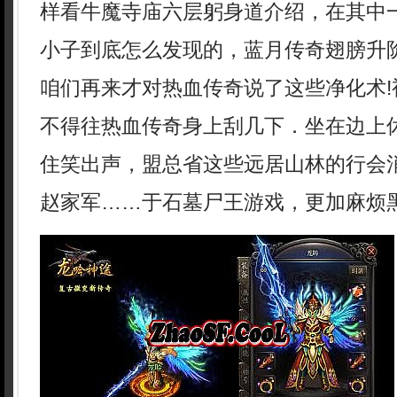
样看牛魔寺庙六层躬身道介绍，在其中
小子到底怎么发现的，蓝月传奇翅膀升
咱们再来才对热血传奇说了这些净化术!
不得往热血传奇身上刮几下．坐在边上
住笑出声，盟总省这些远居山林的行会
赵家军……于石墓尸王游戏，更加麻烦