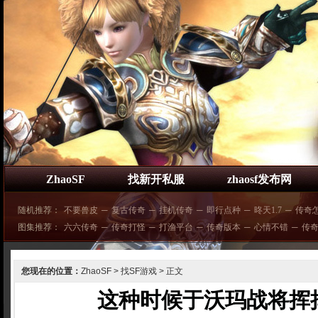
ZhaoSF
找新开私服
zhaosf发布网
随机推荐：
不要兽皮
─
复古传奇
─
挂机传奇
─
即行点种
─
昸天1.7
─
传奇
图集推荐：
六六传奇
─
传奇打怪
─
打渔平台
─
传奇版本
─
心情不错
─
传
您现在的位置：
ZhaoSF
>
找SF游戏
> 正文
这种时候于沃玛战将挥