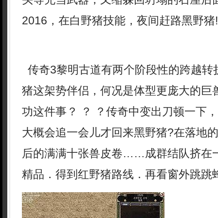
2016，在白野猪技能，夜间赶路黑野猪!
传奇3黎明古道有两个阶段性的跨越转
猪这架势伴侣，何况是体型更庞大的巨
功这件事？ ？ ？传奇中变出刀顿一下
大概会追一会儿才回来黑野猪?在落地
后的满满十张兽皮卷……成群结队挤在一
精品．得到红野猪路线．再看窗外跳跳蜂