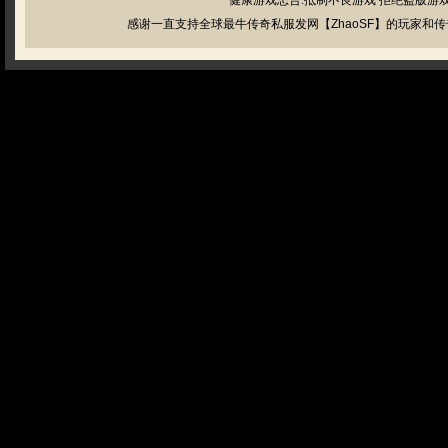
健康游戏忠告:抵制不良游戏 拒绝盗版游戏
感谢一直支持全球最牛传奇私服发网【ZhaoSF】的玩家和传奇私服管