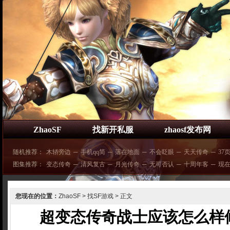
ZhaoSF
找新开私服
zhaosf发布网
随机推荐：
木轿旁边
─
手机qq简
─
落在地面
─
不会眨眼
─
天天传奇
─
37
图集推荐：
变态传奇
─
清风复古
─
月光传奇
─
无可否认
─
十周年客
─
现
您现在的位置：
ZhaoSF
>
找SF游戏
> 正文
超变态传奇战士应该怎么样