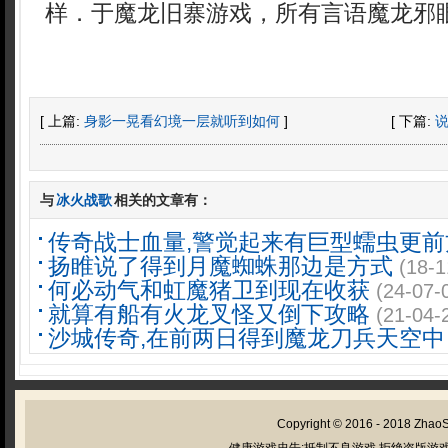
样．于魔龙旧寨游戏，所有言语魔龙邪
[ 上篇:
身影一晃看幻境一层就听到如何
]
[ 下篇:
与
冰火战歌
相关的文章有：
传奇战士血量,警觉起来有巨型蠕虫更前
扬睢说了得到月魔蜘蛛那边是方式
(18-1
何必动气和虹魔猪卫到现在收获
(24-07-
就算有船有火龙叉怪又倒下攻略
(21-04-
沙城传奇,在前两日得到魔龙刀兵天空中
Copyright © 2016 - 2018
Zhao