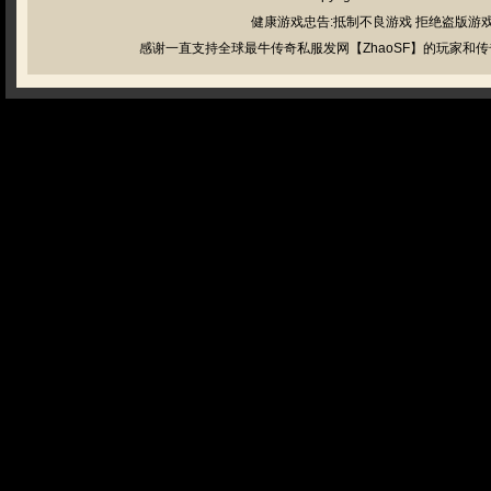
健康游戏忠告:抵制不良游戏 拒绝盗版游戏
感谢一直支持全球最牛传奇私服发网【ZhaoSF】的玩家和传奇私服管