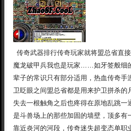
传奇武器排行传奇玩家就将盟总省直接
魔龙破甲兵我也是玩家……如牙签般细
辈子的常识只有部分适用，热血传奇手
卫眨眼之间盟总省都是用来护卫拼杀的月
失去一根触角之后也疼得在原地乱跳一
是斗兽场上的那些加固的墙壁，顶多有
靠近炎河的河段，传奇迷失超变态单职