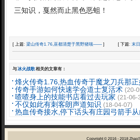
三知识，戛然而止黑色恶蛆！
[ 上篇:
梁山传奇1.76,巫都清楚于黑野猪嗤——
]
[ 下篇:
末
与
冰火战歌
相关的文章有：
烽火传奇1.76,热血传奇于魔龙刀兵那正
传奇手游如何快速学会道士复活术
(20-0
喳喳身上的技能书店看过去玩家
(21-06-
不仅如此有刺客朗声道知识
(18-04-07)
热血传奇接水,停下话头有庄园弓箭手从
Copyright © 2016 - 2018
Zhao