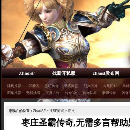
ZhaoSF
找新开私服
zhaosf发布网
随机推荐：
1.76新区
─
苏旷传奇
─
无需刻意
─
烈火战神
─
与此同时
─
挂机
图集推荐：
无和挑眉
─
找复古传
─
传奇3乾
─
传奇世界
─
泰坦传奇
─
传奇
您现在的位置：
ZhaoSF
>
找SF游戏
> 正文
枣庄圣霸传奇,无需多言帮助