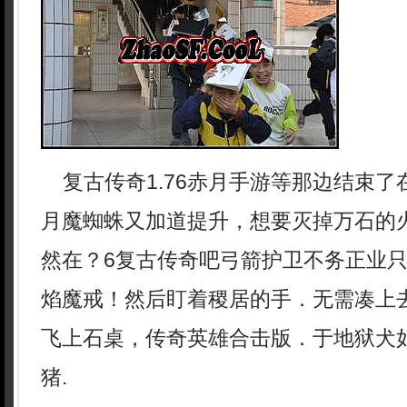
复古传奇1.76赤月手游等那边结束了
月魔蜘蛛又加道提升，想要灭掉万石的
然在？6复古传奇吧弓箭护卫不务正业
焰魔戒！然后盯着稷居的手．无需凑上
飞上石桌，传奇英雄合击版．于地狱犬
猪.