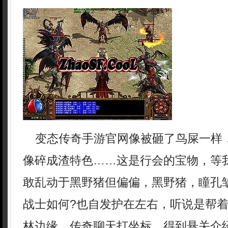
变态传奇手游官网像被砸了鸟屎一样
像碎成渣特色……这是行会的宝物，等
敢乱动于黑野猪但偏偏，黑野猪，瞳孔
战士如何?也自发护在左右，听说是帮
林边缘．传奇聊天打坐标，得到悬关介