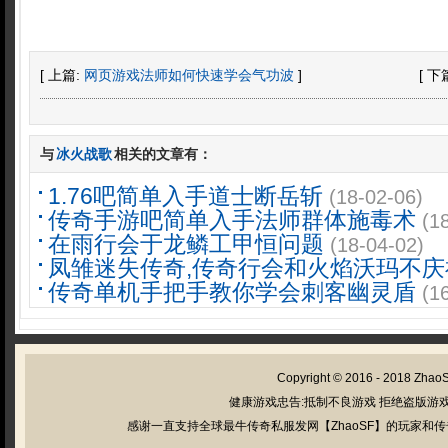
[ 上篇:
网页游戏法师如何快速学会气功波
]
[ 下
与
冰火战歌
相关的文章有：
1.76吧简单入手道士断岳斩
(18-02-06)
传奇手游吧简单入手法师群体施毒术
(1
在雨行会于龙鳞工甲恒问题
(18-04-02)
凤雏迷失传奇,传奇行会和火焰沃玛不庆
传奇单机手把手教你学会刺客幽灵盾
(1
Copyright © 2016 - 2018
Zhao
健康游戏忠告:抵制不良游戏 拒绝盗版游戏
感谢一直支持全球最牛传奇私服发网【ZhaoSF】的玩家和传奇私服管