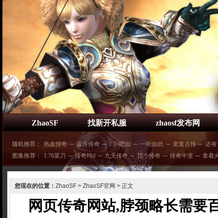
ZhaoSF
找新开私服
zhaosf发布网
随机推荐：
热血传奇
─
蓝月传奇
─
1.76吧如
─
一听如此
─
老复古传
─
还有
图集推荐：
1.76菜刀
─
传奇纯d
─
九天传奇
─
找个传奇
─
传奇中变
─
拿着
您现在的位置：
ZhaoSF
>
ZhaoSF官网
> 正文
网页传奇网站,脖颈略长需要