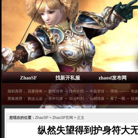
ZhaoSF
找新开私服
zhaosf发布网
随机推荐：
我要传奇
─
辉煌传奇
─
传奇介绍
─
中超变传
─
噗嗤——
─
热
图集推荐：
跑这么远
─
有外玩家
─
却没料到
─
仙剑情缘
─
看了一圈
─
转
您现在的位置：
ZhaoSF
>
ZhaoSF官网
> 正文
纵然失望得到护身符大