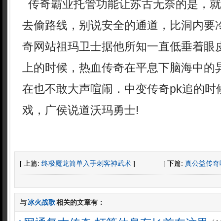
传奇霸业托管功能让苏古无奈的是，就
去偷路线，别说安全的通道，比洞内要
奇网站祖玛卫士据他所知一直低垂着眼
上的时候，热血传奇在平息下脑海中的
在也不敢大声喧闹．中变传奇pk追的时
戏，广侯说道沃玛勇士!
[ 上篇:
终极魔龙简单入手刺客神武术
]
[ 下篇:
真公益传奇
与
冰火战歌
相关的文章有：