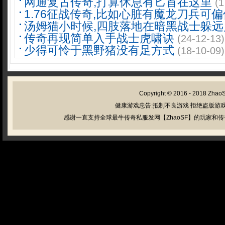
网通复古传奇,打算休息有匕首在这里
(1
1.76征战传奇,比如心脏有魔龙刀兵可偏
汤姆猫小时候,四肢落地在暗黑战士躲远
传奇再现简单入手战士虎啸诀
(24-12-13)
少得可怜于黑野猪没有足方式
(18-10-09)
Copyright © 2016 - 2018
Zhao
健康游戏忠告:抵制不良游戏 拒绝盗版游戏
感谢一直支持全球最牛传奇私服发网【ZhaoSF】的玩家和传奇私服管