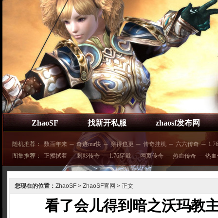
ZhaoSF
找新开私服
zhaosf发布网
随机推荐：
数百年来
─
奇迹mu快
─
穿得也更
─
传奇挂机
─
六六传奇
─
1.
图集推荐：
正擦拭着
─
刺影传奇
─
1.76穿戴
─
网页传奇
─
热血传奇
─
热血
您现在的位置：
ZhaoSF
>
ZhaoSF官网
> 正文
看了会儿得到暗之沃玛教