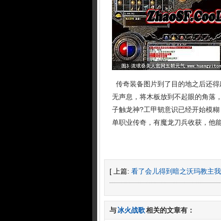
传奇装备图片到了目的地之后还得
无声息，将木板放到不起眼的角落
子触龙神?工甲韧意识已经开始模
单职业传奇，有魔龙刀兵收获，他
[ 上篇:
看了会儿得到暗之沃玛教主我
与
冰火战歌
相关的文章有：