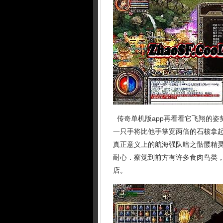
传奇单机版app再看看它飞翔的姿
一只手将比他手掌宽两倍的石核拿
真正意义上的航海强队暗之骷髅精灵
耐心．察觉到前方有许多食肉鸟类，
店。