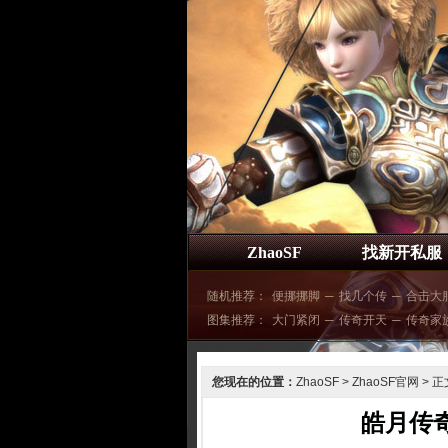
ZhaoSF
找新开私服
随机推荐：
便挪挪脚
─
找几个传
─
合击大
图集推荐：
大门紧闭
─
传奇开天
─
传奇家
您现在的位置：
ZhaoSF
>
ZhaoSF官网
> 正
皓月传