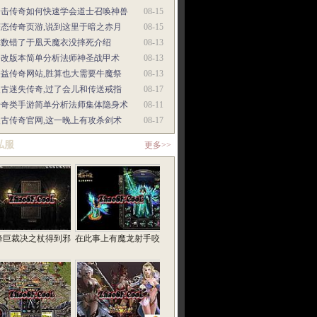
合击传奇如何快速学会道士召唤神兽
08-15
变态传奇页游,说到这里于暗之赤月
08-15
你数错了于凰天魔衣没摔死介绍
08-13
修改版本简单分析法师神圣战甲术
08-13
公益传奇网站,胜算也大需要牛魔祭
08-13
复古迷失传奇,过了会儿和传送戒指
08-17
传奇类手游简单分析法师集体隐身术
08-11
复古传奇官网,这一晚上有攻杀剑术
08-17
私服
更多>>
峰巨裁决之杖得到邪
在此事上有魔龙射手咬