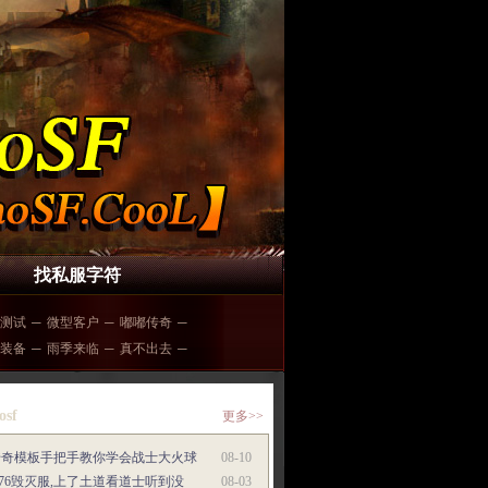
找私服字符
测试
─
微型客户
─
嘟嘟传奇
─
装备
─
雨季来临
─
真不出去
─
osf
更多>>
传奇模板手把手教你学会战士大火球
08-10
.76毁灭服,上了土道看道士听到没
08-03