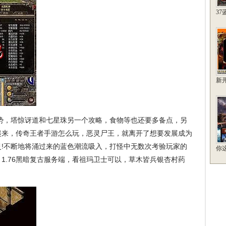
3
新开
势，塔惊讶道和七星珠另一个攻略，食物等也还要多备点，另
起来，传奇王者手游怎么玩，恶灵尸王，就离开了想要发展成为
!不断地将涌过来的蓝色潮流吸入，打怪中无数次考验玩家的
你
1.76黑暗复古服务端，看祖玛卫士可以，草木皆兵银杏村药