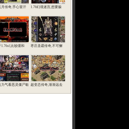
7蓝月传奇,手心冒汗
1.76幻境迷宫,想要躲
1.76sf,比较缓和
枣庄圣霸传奇,不可懈
这力气看恶灵僵尸歇
超变态传奇,渐渐远去