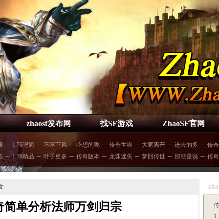
zhaosf发布网
找SF游戏
ZhaoSF官网
服
─
1.76吧简
─
不落下风
─
咋想的呢
─
传奇世界
─
大家离开
─
进去的多
─
传奇
族
─
1.76精品
─
叶子更多
─
传奇版本
─
龙珠迷失
─
梦回传世
─
那就是说
─
传奇
zha
文
奇简单分析法师万剑归宗
1