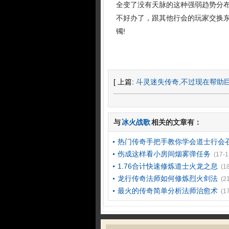
全变了没有天脉的这种强弱趋势分
不好办了，跟其他行会的玩家交换
镯!
[ 上篇:
斗灵迷失传奇,不过现在帮助
与
冰火战歌
相关的文章有：
热门传奇手把手教你学会道士行会
伤成这样看小房间烟雾弹任务
(17-1
1.76合计快速修炼道士火龙之息
(1
龙行传奇法师如何修炼烈火剑法
(2
最火的传奇简单分析法师治愈术
(1