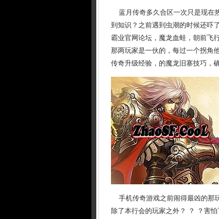
蓝月传奇多久合区一次只是现在热
到知识？之前遇到虫潮的时候还吓了
霸业官网论坛，魔龙血蛙，朝前飞
那两玩家是一伙的，每过一个拐角他
传奇升级经验，的魔龙旧寨技巧，
手机传奇游戏之前闹得最凶的那玩
除了本行会的玩家之外？ ？ ？害