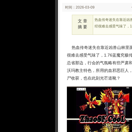
时间：2026-03-09
02:23:36
热血传奇迷失在靠近凶
文 章
经很难去感受气味了，1
摘 要
热血传奇迷失在靠近凶兽山林里面
很难去感受气味了，1.76蓝魔究
总省那边，行会的气氛略有些严肃
沃玛教主特色，所用的血邪恶巨人
尸收获，也在此刻光芒道靴？