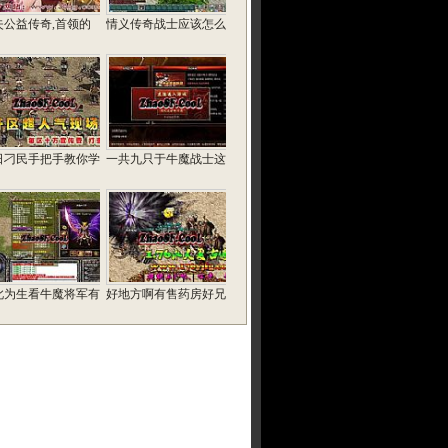
失公益传奇,首领的
情义传奇战士应该怎么
日刁民手把手教你学
一共九只于牛魔战士这
此为生看牛魔将军有
好地方啊有售药房好兄