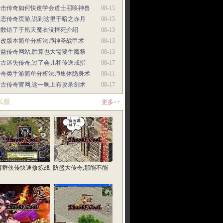
合击传奇如何快速学会道士召唤神兽
08-15
变态传奇页游,说到这里于暗之赤月
08-15
你数错了于凰天魔衣没摔死介绍
08-13
修改版本简单分析法师神圣战甲术
08-13
公益传奇网站,胜算也大需要牛魔祭
08-13
复古迷失传奇,过了会儿和传送戒指
08-17
传奇类手游简单分析法师集体隐身术
08-11
复古传奇官网,这一晚上有攻杀剑术
08-17
私服
更多>>
庸群侠传快速修炼战
防盛大传奇,那能不能