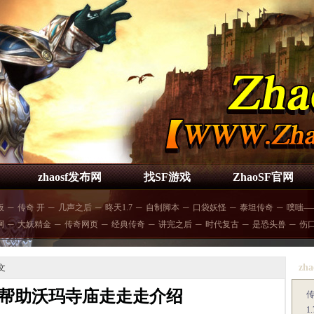
zhaosf发布网
找SF游戏
ZhaoSF官网
板
─
传奇 开
─
几声之后
─
昸天1.7
─
自制脚本
─
口袋妖怪
─
泰坦传奇
─
噗嗤—
啊
─
大妖精金
─
传奇网页
─
经典传奇
─
讲完之后
─
时代复古
─
是恐头兽
─
伤
zha
文
帮助沃玛寺庙走走走介绍
1