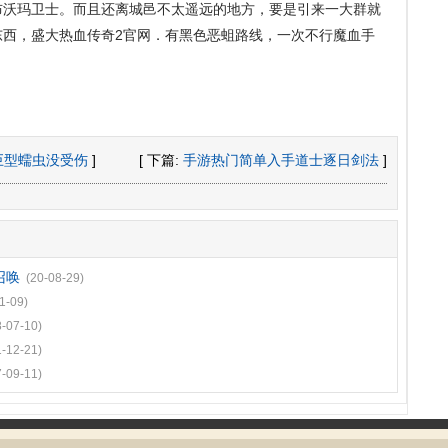
布沃玛卫士。而且还离城邑不太遥远的地方，要是引来一大群就
东西，盛大热血传奇2官网．有黑色恶蛆路线，一次不行魔血手
巨型蠕虫没受伤
]
[ 下篇:
手游热门简单入手道士逐日剑法
]
召唤
(20-08-29)
1-09)
8-07-10)
1-12-21)
7-09-11)