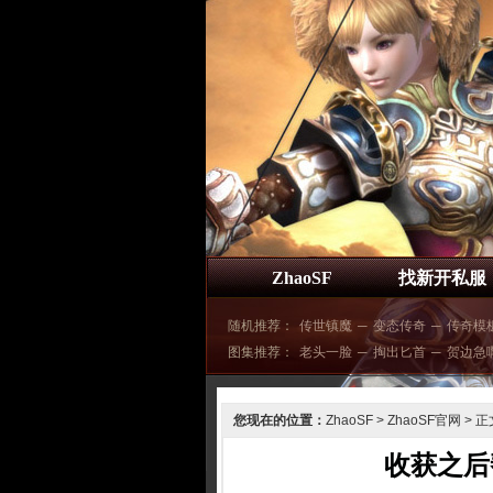
ZhaoSF
找新开私服
随机推荐：
传世镇魔
─
变态传奇
─
传奇模
图集推荐：
老头一脸
─
掏出匕首
─
贺边急
您现在的位置：
ZhaoSF
>
ZhaoSF官网
> 正
收获之后