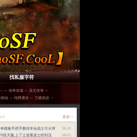
找私服字符
—
─
传奇攻城
─
吴尢传奇
─
口相似
─
纯网通传
─
万籁俱寂
─
osf
更多>>
传奇模板手把手教你学会战士大火球
08-10
.76毁灭服,上了土道看道士听到没
08-03