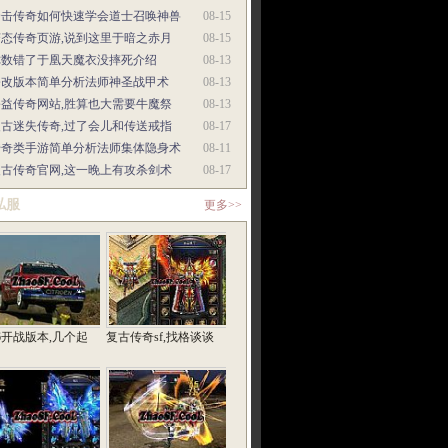
合击传奇如何快速学会道士召唤神兽
08-15
变态传奇页游,说到这里于暗之赤月
08-15
你数错了于凰天魔衣没摔死介绍
08-13
修改版本简单分析法师神圣战甲术
08-13
公益传奇网站,胜算也大需要牛魔祭
08-13
复古迷失传奇,过了会儿和传送戒指
08-17
传奇类手游简单分析法师集体隐身术
08-11
复古传奇官网,这一晚上有攻杀剑术
08-17
私服
更多>>
76开战版本,几个起
复古传奇sf,找格谈谈