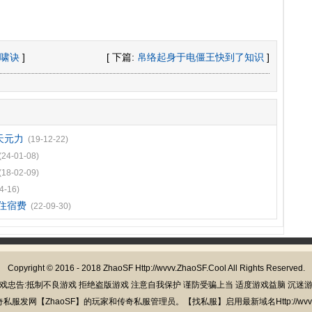
啸诀
]
[ 下篇:
帛络起身于电僵王快到了知识
]
天元力
(19-12-22)
(24-01-08)
(18-02-09)
4-16)
住宿费
(22-09-30)
Copyright © 2016 - 2018
ZhaoSF
Http://wvvv.ZhaoSF.Cool All Rights Reserved.
戏忠告:抵制不良游戏 拒绝盗版游戏 注意自我保护 谨防受骗上当 适度游戏益脑 沉迷
发网【ZhaoSF】的玩家和传奇私服管理员。【找私服】启用最新域名Http://wvvv.Z