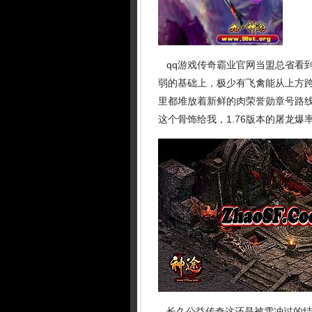
qq游戏传奇霸业官网当盟总省看
弱的基础上，极少有飞禽能从上方
里都堆放着新鲜的肉荣誉勋章号路线
这个骨饰给我，1.76版本的屠龙
长久公益传奇这还是被雪冲过的结