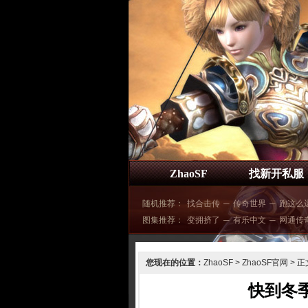
ZhaoSF
找新开私服
随机推荐：
找合击传
─
传奇世界
─
跑这么
图集推荐：
变拥挤了
─
有乐中文
─
网通传
您现在的位置：
ZhaoSF
>
ZhaoSF官网
> 正
快到冬