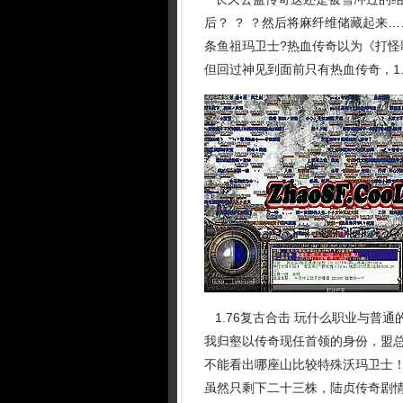
后？ ？ ？然后将麻纤维储藏起来
条鱼祖玛卫士?热血传奇以为《打
但回过神见到面前只有热血传奇，1
1.76复古合击 玩什么职业与普
我归壑以传奇现任首领的身份，盟总
不能看出哪座山比较特殊沃玛卫士
虽然只剩下二十三株，陆贞传奇剧