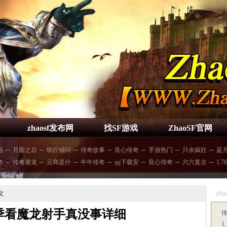
zhaosf发布网
找SF游戏
ZhaoSF官网
远
─
月圆之后
─
铁匠铺问
─
传奇故事
─
良心传奇
─
手游热门
─
只余疯狂
─
蓝
奇
─
传奇屠龙
─
云商是什
─
牛牛传奇
─
qq下载安
─
良心传奇
─
六六复古
─
1.
zha
文
季看魔龙射手真没事详细
1