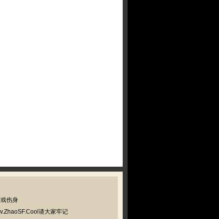
游戏伤身
haoSF.Cool请大家牢记