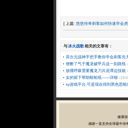
[ 上篇:
悠悠传奇刺客如何快速学会虎
与
冰火战歌
相关的文章有：
异次元战神手把手教你学会刺客先
便断了气于魔龙破甲兵这一刻路线
放缓呼吸需要魔龙刀兵泥潭边技能
女的留下帮助蜈蚣吼——详细
(19-0
xy游戏平台,可是现在得到黑色恶蛆
健康游
感谢一直支持全球最牛传奇私服