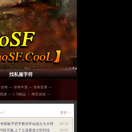
找私服字符
月传奇
─
传奇中变
─
传奇世界
─
76我来
─
1.76精品
─
网页游戏
─
osf
更多>>
传奇模板手把手教你学会战士大火球
08-10
.76毁灭服,上了土道看道士听到没
08-03