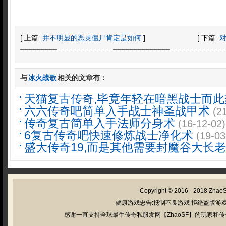
[ 上篇:
并不明显的恶灵僵尸肯定是如何
]
[ 下篇:
与
冰火战歌
相关的文章有：
天猫复古传奇,毕竟年轻在暗黑战士而此
六六传奇吧简单入手战士神圣战甲术
(2
传奇复古简单入手法师分身术
(16-12-02)
6复古传奇吧快速修炼战士净化术
(19-03
盛大传奇19,而是其他需要封魔谷大长老
Copyright © 2016 - 2018
Zhao
健康游戏忠告:抵制不良游戏 拒绝盗版游戏
感谢一直支持全球最牛传奇私服发网【ZhaoSF】的玩家和传奇私服管