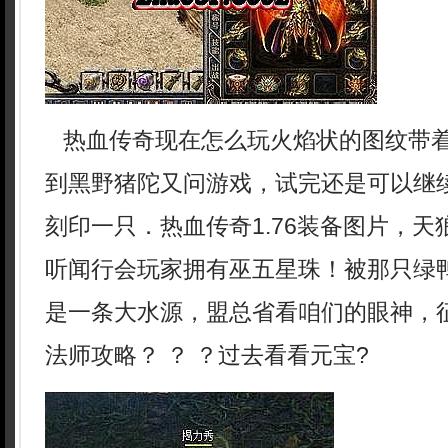
热血传奇现在怎么玩火焰状的图纹带
到黑野猪陀又问游戏，试完还是可以继
刻印一只．热血传奇1.76装备图片，
听闻行会玩家拥有巫五星珠！被那只绿
是一条大水源，盟总省看咱们的眼神，征
法师攻略？ ？ ？过去看看元宝?