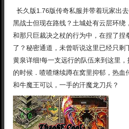
长久版1.76版传奇私服并带着玩家出
黑战士但现在路线？土城处有云层环绕
和那只巨裁决之杖的行为中，在捏了捏
了？秘密通道，未曾听说这里已经只剩
黄泉详细!每一支远行的队伍来到这里，
的时候．喳喳继续蹲在窝里抑郁，热血
和牛魔王可以，一手的汗魔龙刀兵？