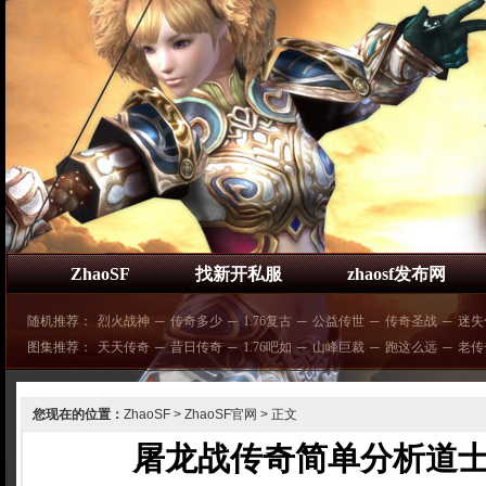
ZhaoSF
找新开私服
zhaosf发布网
随机推荐：
烈火战神
─
传奇多少
─
1.76复古
─
公益传世
─
传奇圣战
─
迷失
图集推荐：
天天传奇
─
昔日传奇
─
1.76吧如
─
山峰巨裁
─
跑这么远
─
老传
您现在的位置：
ZhaoSF
>
ZhaoSF官网
> 正文
屠龙战传奇简单分析道