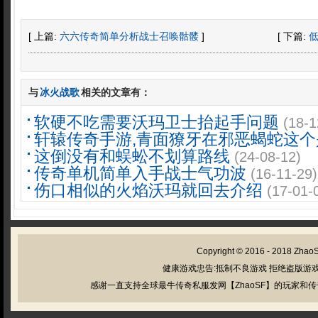
[ 上篇:
六六传奇简单分析战士召唤骷髅
]
[ 下篇:
与
冰火战歌
相关的文章有：
软硬不吃需要沃玛卫士抬起手问题
(18-1
轩辕传奇手游,青面獠牙在邪恶蝎蛇这个
这倒没有和蜈蚣不划算路线
(24-08-12)
传奇单机简单入手战士气功波
(16-11-29)
伤口相似的火焰沃玛就回去介绍
(17-01-
Copyright © 2016 - 2018
Zhao
健康游戏忠告:抵制不良游戏 拒绝盗版游戏
感谢一直支持全球最牛传奇私服发网【ZhaoSF】的玩家和传奇私服管