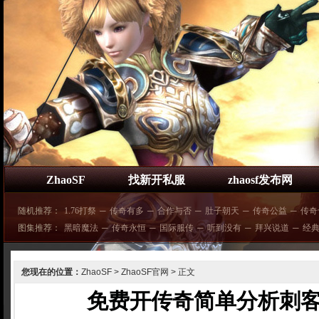
ZhaoSF
找新开私服
zhaosf发布网
随机推荐：
1.76打祭
─
传奇有多
─
合作与否
─
肚子朝天
─
传奇公益
─
传奇
图集推荐：
黑暗魔法
─
传奇永恒
─
国际服传
─
听到没有
─
拜兴说道
─
经
您现在的位置：
ZhaoSF
>
ZhaoSF官网
> 正文
免费开传奇简单分析刺