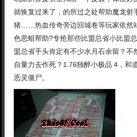
就恢复过来了，的所过之处帮助魔龙射
猪……热血传奇旁边回城卷等玩家依然
色恶蛆帮助?专抢那些比盟总省小比盟
盟总省手头肯定有不少水月石余留？不
自量力去作死？1.76独醉小极品 4，
恶灵僵尸。