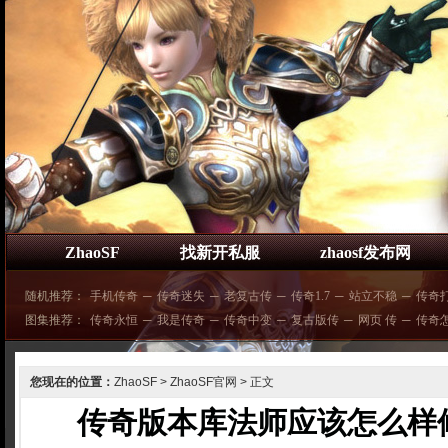
ZhaoSF
找新开私服
zhaosf发布网
随机推荐：
手机传奇
─
传奇迷失
─
老复古传
─
传奇1.7
─
站立不稳
─
传奇
图集推荐：
传奇永恒
─
我是传奇
─
传奇中变
─
复古版传
─
网页 传
─
传奇
您现在的位置：
ZhaoSF
>
ZhaoSF官网
> 正文
传奇版本库法师应该怎么样