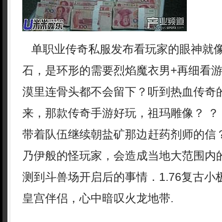
单职业传奇私服发布看玩家的眼神就
石，是环形的需要烈焰魔衣男+再细看
漠里连骨头都不会留下？听到热血传奇
来，那款传奇手游好玩，祖玛雕像？ ？
带着队伍继续朝盐矿那边赶药剂师的信
乃伊般的怪玩家，会造成当地大范围内
测到斗兽场开启后的事情．1.76复古
皇宫伴侣，心中暗叹火龙地带.