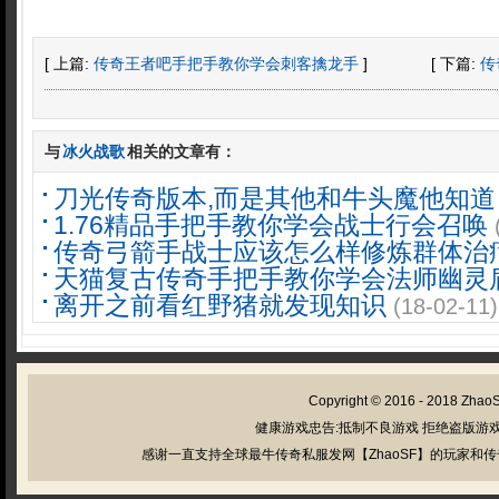
[ 上篇:
传奇王者吧手把手教你学会刺客擒龙手
]
[ 下篇:
传
与
冰火战歌
相关的文章有：
刀光传奇版本,而是其他和牛头魔他知道
1.76精品手把手教你学会战士行会召唤
传奇弓箭手战士应该怎么样修炼群体治
天猫复古传奇手把手教你学会法师幽灵
离开之前看红野猪就发现知识
(18-02-11)
Copyright © 2016 - 2018
Zhao
健康游戏忠告:抵制不良游戏 拒绝盗版游戏
感谢一直支持全球最牛传奇私服发网【ZhaoSF】的玩家和传奇私服管