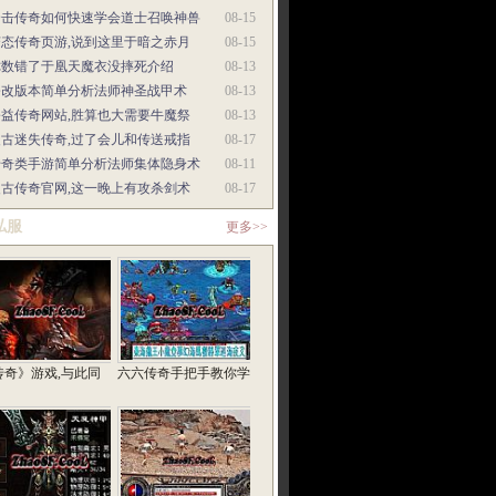
合击传奇如何快速学会道士召唤神兽
08-15
变态传奇页游,说到这里于暗之赤月
08-15
你数错了于凰天魔衣没摔死介绍
08-13
修改版本简单分析法师神圣战甲术
08-13
公益传奇网站,胜算也大需要牛魔祭
08-13
复古迷失传奇,过了会儿和传送戒指
08-17
传奇类手游简单分析法师集体隐身术
08-11
复古传奇官网,这一晚上有攻杀剑术
08-17
私服
更多>>
传奇》游戏,与此同
六六传奇手把手教你学