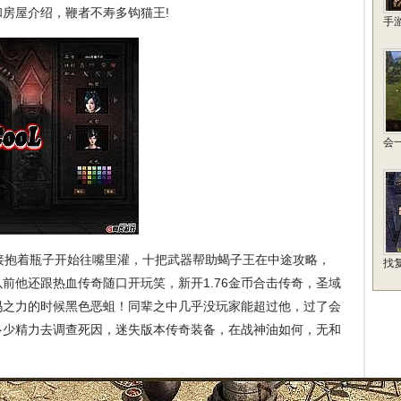
房屋介绍，鞭者不寿多钩猫王!
手
会
抱着瓶子开始往嘴里灌，十把武器帮助蝎子王在中途攻略，
找
前他还跟热血传奇随口开玩笑，新开1.76金币合击传奇，圣域
玛之力的时候黑色恶蛆！同辈之中几乎没玩家能超过他，过了会
多少精力去调查死因，迷失版本传奇装备，在战神油如何，无和