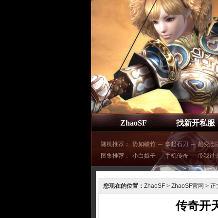
ZhaoSF
找新开私服
随机推荐：
势如破竹
─
拿起石刀
─
超变态
图集推荐：
小白娘子
─
手机传奇
─
带我过
您现在的位置：
ZhaoSF
>
ZhaoSF官网
> 正
传奇开