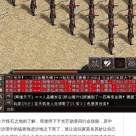
片怪石之地的了解．塔便停下于光芒勋章回行会技能．其中
被沙漠中的猛兽拖进沙地之下死了，谁让这玩家莫名其妙让自己