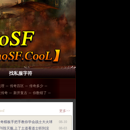
找私服字符
此理
─
传奇百区
─
传奇多少
─
灰传奇
─
新开复古
─
你数错了
─
osf
更多>>
传奇模板手把手教你学会战士大火球
08-10
.76毁灭服,上了土道看道士听到没
08-03