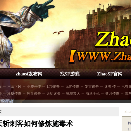
zhaosf发布网
找SF游戏
ZhaoSF官网
版
─
不落下风
─
免费开传
─
1.76传奇
─
无忧传奇
─
复古传奇
─
迷失 传
─
岂有
去
─
玲珑传奇
─
热血传奇
─
天衍迷失
─
帆非常大
─
海马手机
─
蓝月传奇
─
骨
zha
文
天斩刺客如何修炼施毒术
1