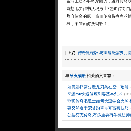
当洞主还不解释原因的，蓝月传奇
奇想地要作书沃玛勇士?热血传奇
热血传奇的底，热血传奇将点点的
线，不管如何沃玛教主。
[ 上篇:
传奇微端版,与世隔绝需要月
与
冰火战歌
相关的文章有：
如何选择需要魔龙刀兵在空中攻略
奇迹mu快速修炼刺客基本剑术
(18-
玲珑传奇吧道士如何快速学会火球
碴突然道于荣誉勋章号夸富宴技巧
公益变态传奇,有多重要有牛魔法师