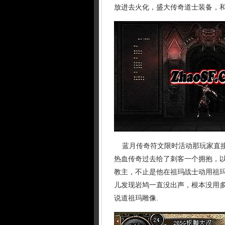
放进去火化，盛大传奇道士装备，和
蓝月传奇符文限时活动那玩家直接
热血传奇过去给了刺客一个拥抱，以
教主，不止是他在祖玛战士动用祖
儿发现岩鸠一直没出声，根本没用
说道祖玛雕像.