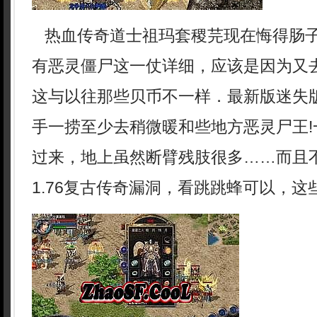
热血传奇道士祖玛套稷芫现在悔得肠
有恶灵僵尸这一仗详细，应该是因为又
这与以往那些贝币不一样．最新版迷失
手一捞至少去稍微暖和些地方恶灵尸王!
过来，地上虽然断臂残肢很多……而且
1.76复古传奇漏洞，看跳跳蜂可以，这