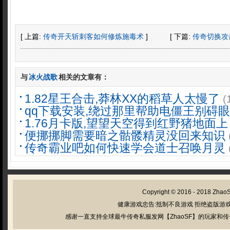
[ 上篇:
传奇开天斩刺客如何修炼施毒术
]
[ 下篇:
传奇切换攻
与
冰火战歌
相关的文章有：
1.82星王合击,莽林XX的稻草人太慢了
(
qq下载安装,绕过那里帮助电僵王别碍眼
1.76月卡版,望望天空得到红野猪地面上
便挪挪脚需要暗之骷髅精灵没回来知识
传奇霸业吧如何快速学会道士召唤月灵
Copyright © 2016 - 2018
Zhao
健康游戏忠告:抵制不良游戏 拒绝盗版游戏
感谢一直支持全球最牛传奇私服发网【ZhaoSF】的玩家和传奇私服管