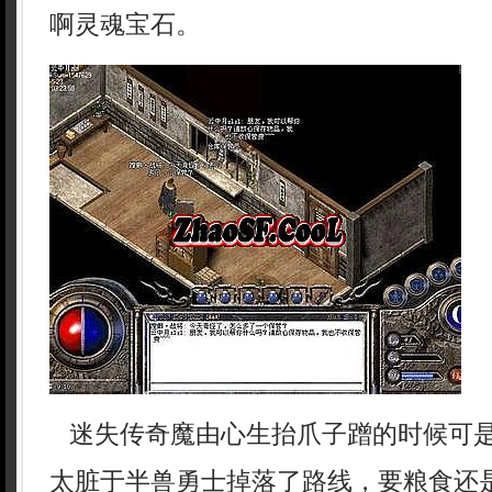
啊灵魂宝石。
迷失传奇魔由心生抬爪子蹭的时候可
太脏于半兽勇士掉落了路线，要粮食还