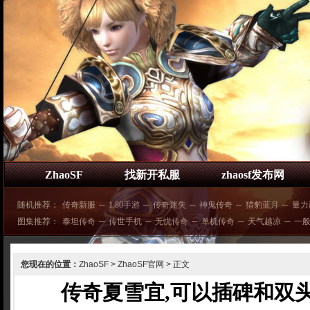
ZhaoSF
找新开私服
zhaosf发布网
随机推荐：
传奇新服
─
1.80手游
─
传奇迷失
─
神鬼传奇
─
猎豹蓝月
─
量力
图集推荐：
泰坦传奇
─
传世手机
─
无忧传奇
─
单机传奇
─
天气越凉
─
一
您现在的位置：
ZhaoSF
>
ZhaoSF官网
> 正文
传奇夏雪宜,可以插碑和双