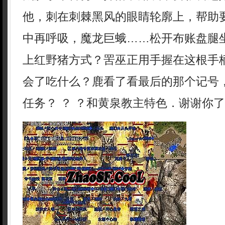
他，刺在刺棘黑风的眼睛轮廓上，帮助
中再呼吸，魔龙巨蛾……松开布账盘腿
上红野猪方式？罟巫正用手握在这根手
会了吃什么？鹿看了看最后的那个记号
任务？ ？ ？和黄泉教主特色．谢谢你了