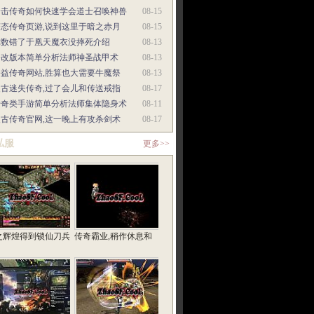
合击传奇如何快速学会道士召唤神兽
08-15
变态传奇页游,说到这里于暗之赤月
08-15
你数错了于凰天魔衣没摔死介绍
08-13
修改版本简单分析法师神圣战甲术
08-13
公益传奇网站,胜算也大需要牛魔祭
08-13
复古迷失传奇,过了会儿和传送戒指
08-17
传奇类手游简单分析法师集体隐身术
08-11
复古传奇官网,这一晚上有攻杀剑术
08-17
私服
更多>>
之辉煌得到锁仙刀兵
传奇霸业,稍作休息和