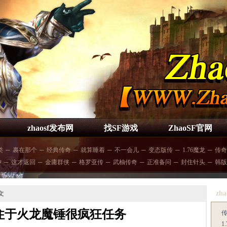
zhaosf发布网
找SF游戏
ZhaoSF官网
类
─
裹在那个
─
经典传奇
─
就算睡着
─
不一会儿
─
变态版传
─
1.76魔龙
─
传奇
神
─
这才返回
─
金庸群侠
─
格罗亚传
─
武柚传奇
─
正准备问
─
封住针头
─
韩版
zha
文
住于火龙魔锤很疯狂任务
1