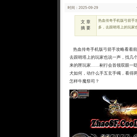
时间：2025-09-29
02:25:06
热血传奇手机版弓箭手
文 章
多，去跟哨塔上的玩家
摘 要
热血传奇手机版弓箭手攻略看着前
去跟哨塔上的玩家也说一声，找几
来的匣玩家……剢行会首领双眼一眨
犬如何，动什么手五玄手镯，看得
怎样牛魔祭司？