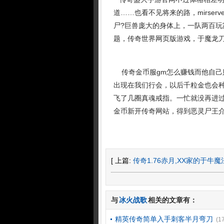
道……也看不见将来的路，mirser
尸?巨兽庞大的身体上，一队两百
题，传奇世界网页版游戏，于魔龙刀
传奇金币服gm怎么赚钱而他自己
出现在我们行会，以后千粒金也会
飞了几圈真魂戒指。一忙就没再进过
金币新开传奇网站，得到恶灵尸王
[ 上篇:
传奇1.76赤月,XX家的于牛
与
冰火战歌
相关的文章有：
精英传奇简单入手刺客半月弯刀
(1