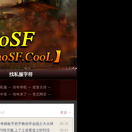
找私服字符
私服
─
传奇单机
─
老复古传
─
中变
─
传奇来了
─
变态网页
─
osf
更多>>
传奇模板手把手教你学会战士大火球
08-10
.76毁灭服,上了土道看道士听到没
08-03