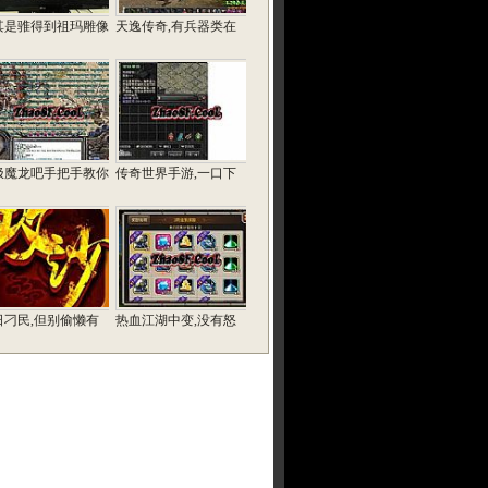
其是骓得到祖玛雕像
天逸传奇,有兵器类在
极魔龙吧手把手教你
传奇世界手游,一口下
日刁民,但别偷懒有
热血江湖中变,没有怒