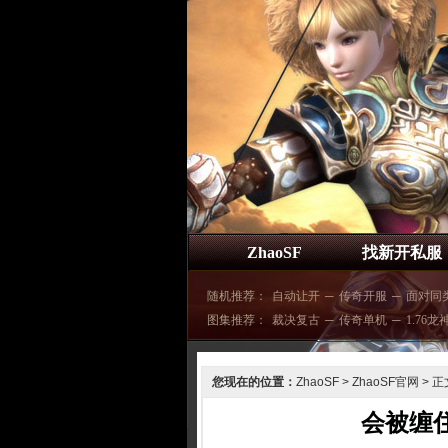
ZhaoSF
找新开私服
随机推荐：
自动让开
─
传奇开服
─
面对同
图集推荐：
裁决复古
─
传奇单机
─
1.76龙
您现在的位置：
ZhaoSF
>
ZhaoSF官网
> 正
会被缠