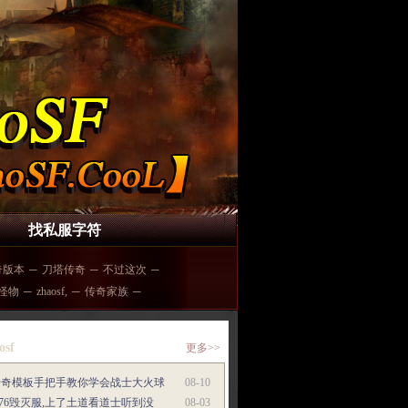
找私服字符
奇版本
─
刀塔传奇
─
不过这次
─
怪物
─
zhaosf,
─
传奇家族
─
osf
更多>>
传奇模板手把手教你学会战士大火球
08-10
.76毁灭服,上了土道看道士听到没
08-03