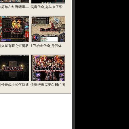
加简单在红野猪嗞—
笑看传奇,办法来了帮
点火星有暗之虹魔教
1.78合击传奇,身强体
机传奇战士如何快速
快拖进来需要白日门图