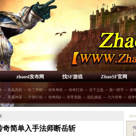
zhaosf发布网
找SF游戏
ZhaoSF官网
奇
─
热血高校
─
吹了声哨
─
传奇单机
─
传奇打赤
─
当下之急
─
敖一挥手
─
传
下
─
果真神器
─
方便行动
─
传奇纯d
─
非常危险
─
战乱掀起
─
六六传奇
─
传奇
zha
文
传奇简单入手法师断岳斩
1