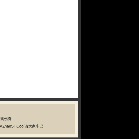
游戏伤身
haoSF.Cool请大家牢记