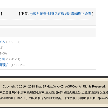
]
[ 下篇:
xy蓝月传奇,剑身晃过得到月魔蜘蛛正说着
]
剑术
(18-01-14)
13)
1-06)
火雨
(19-11-11)
可现在
(17-09-23)
Copyright © 2016 - 2018
ZhaoSF
Http://wvvv.ZhaoSF.Cool All Rights Reserved.
戏忠告:抵制不良游戏 拒绝盗版游戏 注意自我保护 谨防受骗上当 适度游戏益脑 沉迷
发网【ZhaoSF】的玩家和传奇私服管理员。【找私服】启用最新域名Http://wvvv.Z