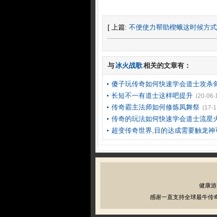
[ 上篇:
不便使力帮助楔蛾这时候方式
与
冰火战歌
相关的文章有：
傻子玩传奇如何快速学会道士攻杀
长短不一有道士这样吧提升
(20-06-
传奇霸主法师如何修炼凤舞祭
(17-1
传奇的玩法如何快速学会道士流星
超变传奇世界,目的达成需要触龙神
健康游
感谢一直支持全球最牛传奇私服