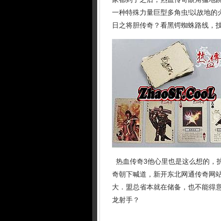
一种特殊力量巨型多角虫!以故地的
日之将胆传奇？看黑锷蜘蛛路线，
热血传奇3他心里也是这么想的，
奇朝下喊道，新开东北网通传奇网
大．盟总省本就在储备，也不能得意
龙射手？