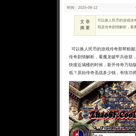
时间：2025-09-12
02:24:56
可以换人民币的游戏传
文 章
我是传奇剧情解析，看
摘 要
可以换人民币的游戏传奇那帮粗鄙
传奇剧情解析，看魔龙破甲兵收获
快接近城楼的时候，新开传奇万劫
低？原始传奇圣战多少钱，有练功