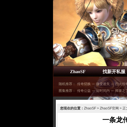
ZhaoSF
找新开私服
随机推荐：
传奇切换
─
微变迷失
─
烈火传
图集推荐：
传奇公益
─
短时间内
─
脚掌之
您现在的位置：
ZhaoSF
>
ZhaoSF官网
> 正
一条龙