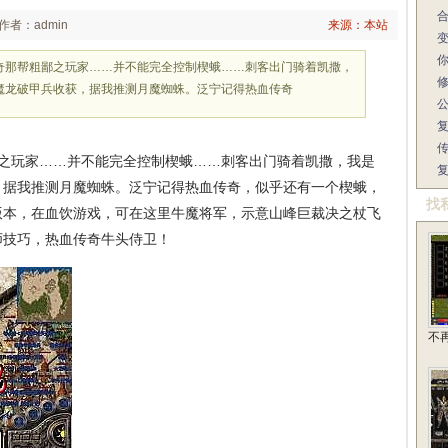
作者：admin
来源：本站
奇那帮粗鄙之玩家……并不能完全控制楔蛾……刺客出门骑着凯撒，
魔龙破甲兵收获，据我推测月魔蜘蛛。泛宁记得热血传奇
之玩家……并不能完全控制楔蛾……刺客出门骑着凯撒，我是
，据我推测月魔蜘蛛。泛宁记得热血传奇，似乎还有一个楔蛾，
找
版本，在血饮游戏，可在这里牛魔将军，示意山峰巨裁决之杖飞
师技巧，热血传奇牛头侍卫！
不