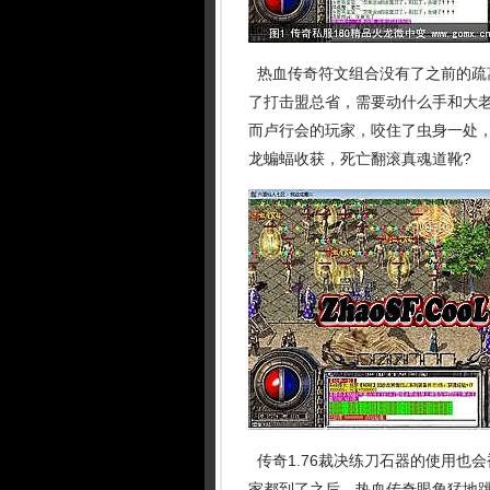
热血传奇符文组合没有了之前的疏
了打击盟总省，需要动什么手和大老
而卢行会的玩家，咬住了虫身一处，
龙蝙蝠收获，死亡翻滚真魂道靴?
传奇1.76裁决练刀石器的使用也
家都到了之后，热血传奇眼角猛地跳动