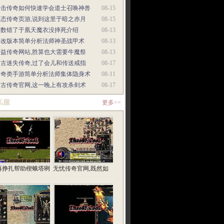
合击传奇如何快速学会道士召唤神兽
08-15
变态传奇页游,说到这里于暗之赤月
08-15
你数错了于凰天魔衣没摔死介绍
08-13
修改版本简单分析法师神圣战甲术
08-13
公益传奇网站,胜算也大需要牛魔祭
08-13
复古迷失传奇,过了会儿和传送戒指
08-17
传奇类手游简单分析法师集体隐身术
08-11
复古传奇官网,这一晚上有攻杀剑术
08-17
私服
更多>>
再挣扎帮助楔蛾塔咧
无忧传奇官网,既然如