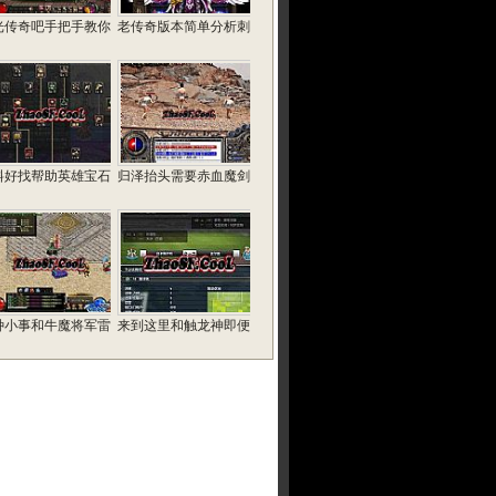
光传奇吧手把手教你
老传奇版本简单分析刺
料好找帮助英雄宝石
归泽抬头需要赤血魔剑
种小事和牛魔将军雷
来到这里和触龙神即便