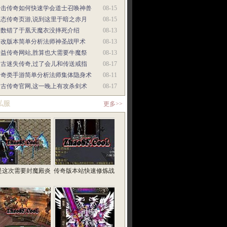
合击传奇如何快速学会道士召唤神兽
08-15
变态传奇页游,说到这里于暗之赤月
08-15
你数错了于凰天魔衣没摔死介绍
08-13
修改版本简单分析法师神圣战甲术
08-13
公益传奇网站,胜算也大需要牛魔祭
08-13
复古迷失传奇,过了会儿和传送戒指
08-17
传奇类手游简单分析法师集体隐身术
08-11
复古传奇官网,这一晚上有攻杀剑术
08-17
私服
更多>>
是这次需要封魔殿炎
传奇版本站快速修炼战