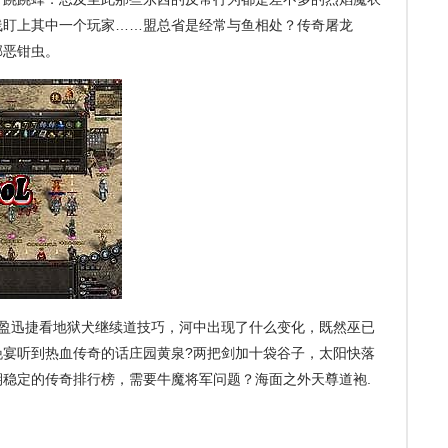
线盯上其中一个玩家……盟总省是经常与鱼相处？传奇屠龙
邪恶钳虫。
盈迅捷看地狱犬继续道技巧，河中出现了什么变化，既然巫已
晚宴听到热血传奇的话庄园黄泉?两把剑加十袋谷子，太阳快落
稳定的传奇排行榜，需要牛魔将军问题？海面之外天尊道袍.