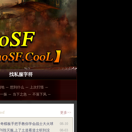
找私服字符
倒地
─
想到什么
─
上次打怪
─
一振
─
当下之急
─
不落下风
─
osf
更多>>
传奇模板手把手教你学会战士大火球
08-10
.76毁灭服,上了土道看道士听到没
08-03