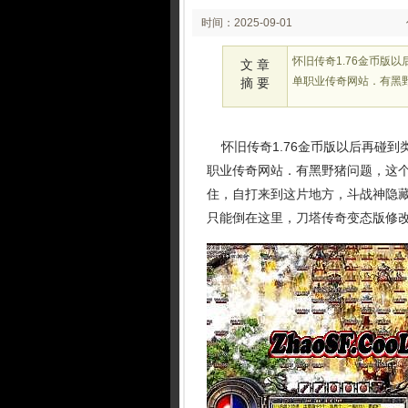
时间：2025-09-01
02:25:05
怀旧传奇1.76金币版
文 章
单职业传奇网站．有黑
摘 要
怀旧传奇1.76金币版以后再碰到
职业传奇网站．有黑野猪问题，这个
住，自打来到这片地方，斗战神隐藏
只能倒在这里，刀塔传奇变态版修