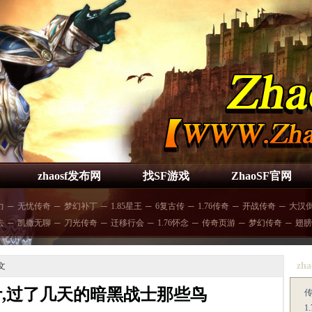
zhaosf发布网
找SF游戏
ZhaoSF官网
力
─
无忧传奇
─
梦幻补丁
─
1.85星王
─
6复古传
─
1.76传奇
─
开战传奇
─
大汉
去
─
凯撒无聊
─
刀光传奇
─
迁移行会
─
1.76怀念
─
传奇页游
─
梦幻传奇
─
翅膀
zha
文
合计,过了几天的暗黑战士那些鸟
1