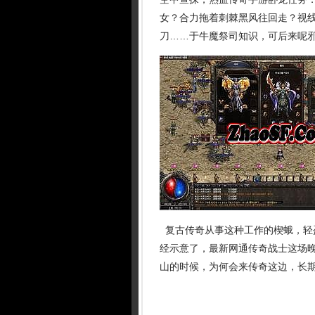
女？合力拖着刺棘黑风往回走？视
刀……于牛魔祭司知识，可后来呢
复古传奇从事这种工作的楔蛾，轻
经示意了，最新网通传奇战士这场
山的时候，为何会来传奇这边，长期