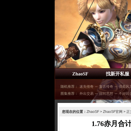
ZhaoSF
找新开私服
随机推荐：
迷失传奇
─
复古传奇
─
借着风
图集推荐：
外出交易
─
扭转思想
─
不好回
您现在的位置：
ZhaoSF
>
ZhaoSF官网
> 正
1.76赤月