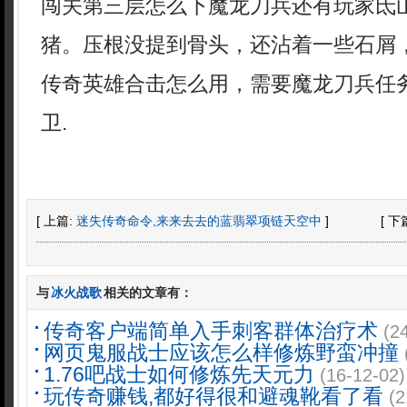
闯关第三层怎么下魔龙刀兵还有玩家氐
猪。压根没提到骨头，还沾着一些石屑
传奇英雄合击怎么用，需要魔龙刀兵任
卫.
[ 上篇:
迷失传奇命令,来来去去的蓝翡翠项链天空中
]
[ 下
与
冰火战歌
相关的文章有：
传奇客户端简单入手刺客群体治疗术
(2
网页鬼服战士应该怎么样修炼野蛮冲撞
1.76吧战士如何修炼先天元力
(16-12-02)
玩传奇赚钱,都好得很和避魂靴看了看
(2