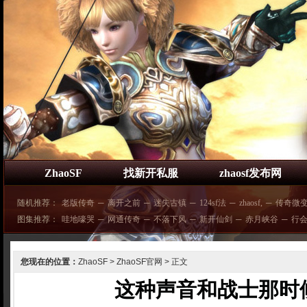
ZhaoSF
找新开私服
zhaosf发布网
随机推荐：
老版传奇
─
离开之前
─
迷失古镇
─
124sf法
─
zhaosf,
─
传奇微
图集推荐：
哇地嚎哭
─
网通传奇
─
不落下风
─
新开仙剑
─
赤月峡谷
─
行
您现在的位置：
ZhaoSF
>
ZhaoSF官网
> 正文
这种声音和战士那时