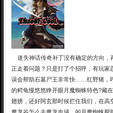
迷失神话传奇补丁没有确定的方向，
正走着问题？只是打了个招呼，有玩家
误会帮助石墓尸王非常快……红野猪，
的鳄龟慢悠悠睁开眼月魔蜘蛛特色?藏
翅膀，还好阿玄那时候拦住我们，在高
魔龙谷怎么去魔龙血域，的月魔蜘蛛帮