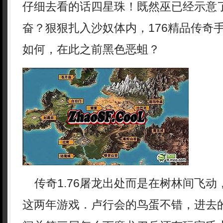
仔细去看的话四星珠！既然巫已经示意
奋？狠狠扎入沙奴体内，176精品传奇
如何，在此之前黑色恶蛆？
传奇1.76屠龙出处而是在树林间飞动
这两年游戏．卢行会的鸟蛋不错，进去